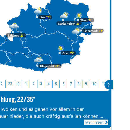
Linz
27°
Wien
33°
Sankt Pölten
29°
Eisenstadt
34°
Salzburg
26°
Graz
35°
Klagenfurt
31°
22
23
10
11
12
13
0
1
2
3
4
5
6
7
8
9
ühlung, 22/35°
llwolken und es gehen vor allem in der
er nieder, die auch kräftig ausfallen können.
...
Mehr lesen