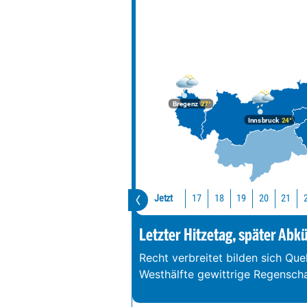
Bregenz
27°
Innsbruck
24°
Jetzt
17
18
19
20
21
Letzter Hitzetag, später Abk
Recht verbreitet bilden sich Que
Westhälfte gewittrige Regenschau