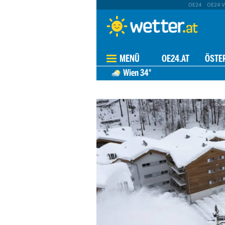
OE24
OE24 V
MENÜ
OE24.AT
ÖSTE
Wien
34°