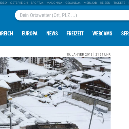
IDEO
ÖSTERREICH
SPORT24
MADONNA
GESUND24
MEINJOB
REISEN
TICKETS
RREICH
EUROPA
NEWS
FREIZEIT
WEBCAMS
SER
10. JÄNNER 2018 | 21:31 UHR