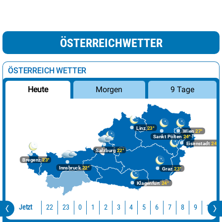
ÖSTERREICHWETTER
ÖSTERREICH WETTER
Morgen
9 Tage
Heute
Linz
23°
Wien
27°
Sankt Pölten
24°
Eisenstadt
24°
Salzburg
22°
Bregenz
23°
Innsbruck
22°
Graz
23°
Klagenfurt
24°
Jetzt
22
23
10
0
1
2
3
4
5
6
7
8
9