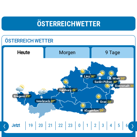
ÖSTERREICHWETTER
ÖSTERREICH WETTER
Morgen
9 Tage
Heute
Linz
30°
Wien
30°
Sankt Pölten
30°
Eisenstadt
30°
Salzburg
28°
Bregenz
28°
Innsbruck
27°
Graz
28°
Klagenfurt
29°
Jetzt
19
20
21
22
23
0
1
2
3
4
5
6
7