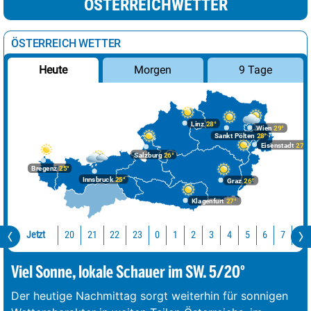
ÖSTERREICHWETTER
ÖSTERREICH WETTER
Morgen
9 Tage
Heute
Linz
28°
Wien
29°
Sankt Pölten
28°
Eisenstadt
27°
Salzburg
26°
Bregenz
25°
Innsbruck
25°
Graz
26°
Klagenfurt
27°
Jetzt
20
21
22
23
0
1
2
3
4
5
6
7
8
Viel Sonne, lokale Schauer im SW. 5/20°
Der heutige Nachmittag sorgt weiterhin für sonnigen