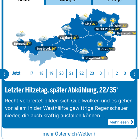
Linz
27°
Wien
33°
Sankt Pölten
29°
Eisenstadt
34°
Salzburg
26°
Bregenz
27°
Innsbruck
24°
Graz
35°
Klagenfurt
31°
Jetzt
17
18
19
20
21
22
23
0
1
2
3
4
Letzter Hitzetag, später Abkühlung, 22/35°
Recht verbreitet bilden sich Quellwolken und es gehen
vor allem in der Westhälfte gewittrige Regenschauer
nieder, die auch kräftig ausfallen können.
...
Mehr lesen
mehr Österreich-Wetter