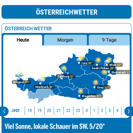
ÖSTERREICHWETTER
ÖSTERREICH WETTER
Morgen
9 Tage
Heute
Linz
32°
Wien
32°
Sankt Pölten
32°
Eisenstadt
31°
Salzburg
31°
Bregenz
31°
Innsbruck
31°
Graz
30°
Klagenfurt
31°
Jetzt
18
19
20
21
22
23
0
1
2
3
4
5
Viel Sonne, lokale Schauer im SW. 5/20°