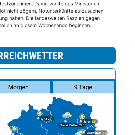
 festzunehmen. Damit wollte das Ministerium
Not nicht zögern, Notunterkünfte aufzusuchen,
ebung haben. Die landesweiten Razzien gegen
sollen an diesem Wochenende beginnen.
RREICHWETTER
Morgen
9 Tage
Linz
27°
Wien
32°
Sankt Pölten
28°
Eisenstadt
34°