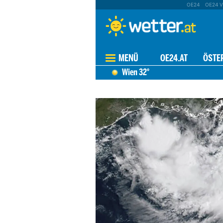
OE24
OE24 V
MENÜ
OE24.AT
ÖSTE
Wien
32°