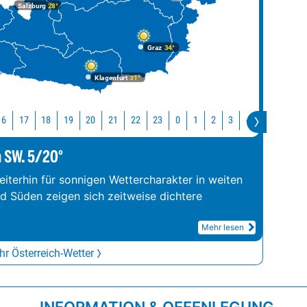
Salzburg
28°
Graz
34°
Klagenfurt
31°
16
17
18
19
20
21
22
23
0
1
2
3
4
5
6
7
m SW. 5/20°
iterhin für sonnigen Wettercharakter in weiten
nd Süden zeigen sich zeitweise dichtere
Mehr lesen
r Österreich-Wetter