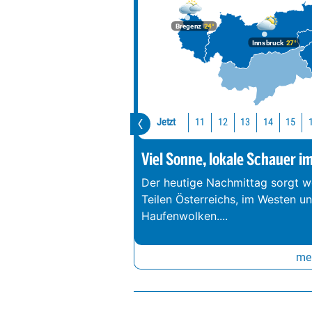
Bregenz
24°
Innsbruck
27°
Jetzt
11
12
13
14
15
Viel Sonne, lokale Schauer i
Der heutige Nachmittag sorgt we
Teilen Österreichs, im Westen u
Haufenwolken.
...
meh