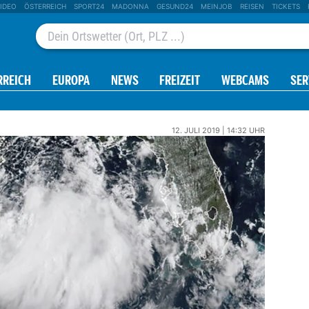
IDEO
ÖSTERREICH
SPORT24
MADONNA
GESUND24
MEINJOB
REISEN
TICKETS
RREICH
EUROPA
NEWS
FREIZEIT
WEBCAMS
SER
12. JULI 2019 | 14:32 UHR