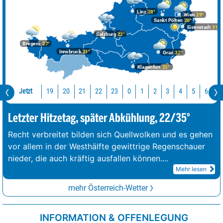
Linz
28°
Wien
29°
Sankt Pölten
26°
Eisenstadt
31°
Salzburg
22°
Bregenz
27°
Innsbruck
21°
Graz
32°
Klagenfurt
22°
Jetzt
19
20
21
22
23
0
1
2
3
4
5
6
7
Letzter Hitzetag, später Abkühlung, 22/35°
Recht verbreitet bilden sich Quellwolken und es gehen
vor allem in der Westhälfte gewittrige Regenschauer
nieder, die auch kräftig ausfallen können.
...
Mehr lesen
mehr Österreich-Wetter
INFORMATION & OFFENLEGUNG