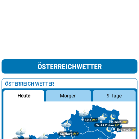
ÖSTERREICHWETTER
ÖSTERREICH WETTER
Morgen
9 Tage
Heute
Linz
25°
Wien
26°
Sankt Pölten
25°
Eisenstadt
24°
Salzburg
21°