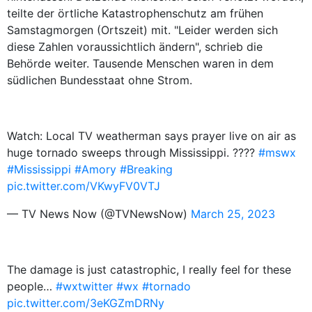
teilte der örtliche Katastrophenschutz am frühen
Samstagmorgen (Ortszeit) mit. "Leider werden sich
diese Zahlen voraussichtlich ändern", schrieb die
Behörde weiter. Tausende Menschen waren in dem
südlichen Bundesstaat ohne Strom.
Watch: Local TV weatherman says prayer live on air as
huge tornado sweeps through Mississippi. ????
#mswx
#Mississippi
#Amory
#Breaking
pic.twitter.com/VKwyFV0VTJ
— TV News Now (@TVNewsNow)
March 25, 2023
The damage is just catastrophic, I really feel for these
people…
#wxtwitter
#wx
#tornado
pic.twitter.com/3eKGZmDRNy