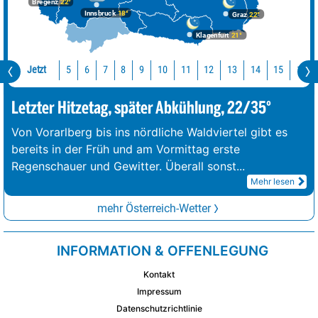
Bregenz
22°
Innsbruck
18°
Graz
22°
Klagenfurt
21°
Jetzt
10
11
12
13
14
15
16
5
6
7
8
9
Letzter Hitzetag, später Abkühlung, 22/35°
Von Vorarlberg bis ins nördliche Waldviertel gibt es
bereits in der Früh und am Vormittag erste
Regenschauer und Gewitter. Überall sonst
...
Mehr lesen
mehr Österreich-Wetter
INFORMATION & OFFENLEGUNG
Kontakt
Impressum
Datenschutzrichtlinie