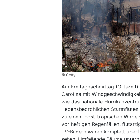
© Getty
Am Freitagnachmittag (Ortszeit)
Carolina mit Windgeschwindigkei
wie das nationale Hurrikanzentr
"lebensbedrohlichen Sturmfluten"
zu einem post-tropischen Wirbe
vor heftigen Regenfällen, fluta
TV-Bildern waren komplett überfl
sehen. Umfallende Bäume unterb