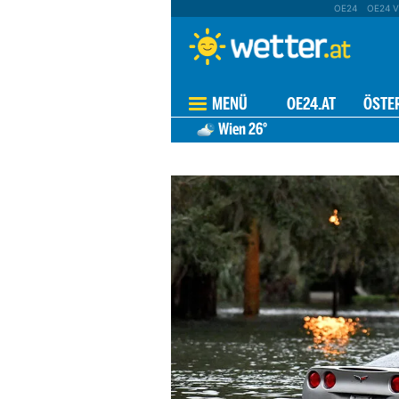
OE24
OE24 V
MENÜ
OE24.AT
ÖSTE
Wien
26°