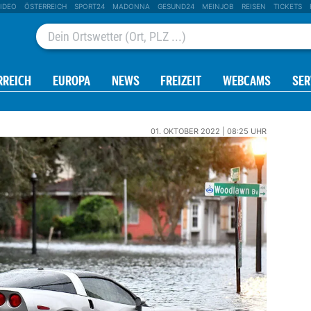
IDEO
ÖSTERREICH
SPORT24
MADONNA
GESUND24
MEINJOB
REISEN
TICKETS
RREICH
EUROPA
NEWS
FREIZEIT
WEBCAMS
SER
01. OKTOBER 2022 | 08:25 UHR