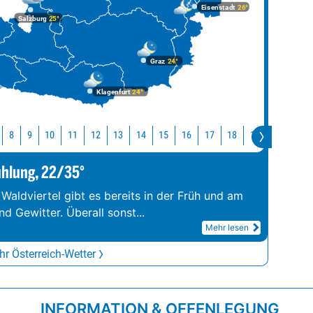
Eisenstadt
26°
Salzburg
25°
Graz
24°
Klagenfurt
24°
10
11
12
13
14
15
16
17
18
19
20
21
8
9
ühlung, 22/35°
 Waldviertel gibt es bereits in der Früh und am
d Gewitter. Überall sonst
...
Mehr lesen
r Österreich-Wetter
INFORMATION & OFFENLEGUNG