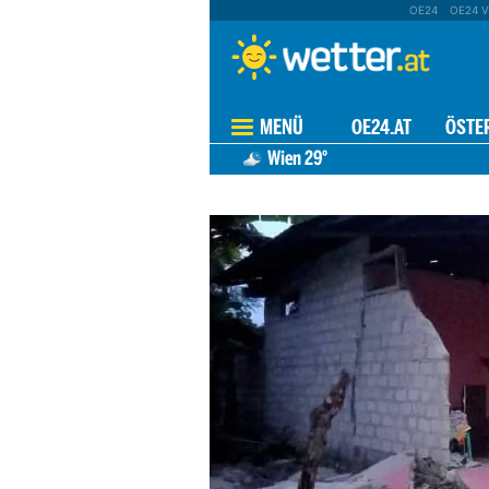
OE24
OE24 V
MENÜ
OE24.AT
ÖSTE
Wien
29°