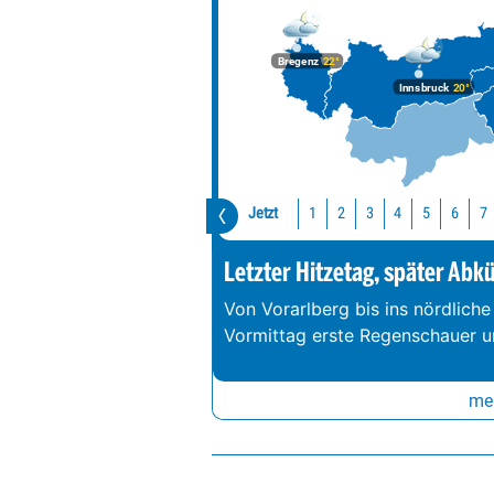
Bregenz
22°
Innsbruck
20°
Jetzt
1
2
3
4
5
6
7
Letzter Hitzetag, später Abk
Von Vorarlberg bis ins nördliche
Vormittag erste Regenschauer un
meh