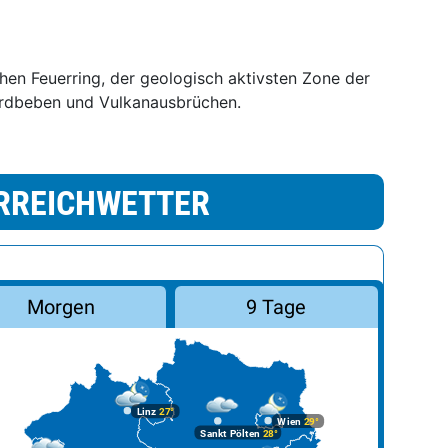
chen Feuerring, der geologisch aktivsten Zone der
Erdbeben und Vulkanausbrüchen.
RREICHWETTER
Morgen
9 Tage
Linz
27°
Wien
29°
Sankt Pölten
28°