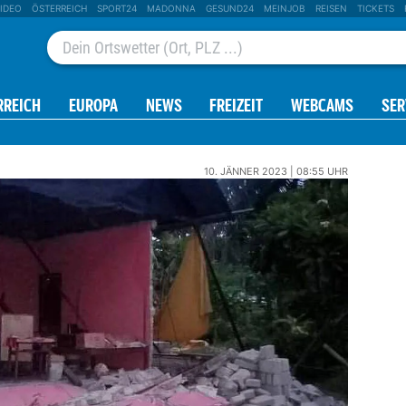
IDEO
ÖSTERREICH
SPORT24
MADONNA
GESUND24
MEINJOB
REISEN
TICKETS
RREICH
EUROPA
NEWS
FREIZEIT
WEBCAMS
SER
10. JÄNNER 2023 | 08:55 UHR