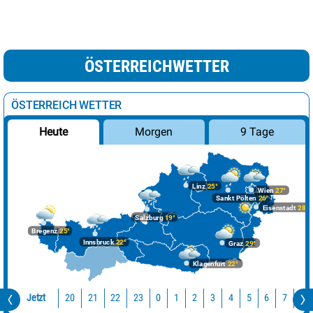
ÖSTERREICHWETTER
ÖSTERREICH WETTER
Morgen
9 Tage
Heute
Linz
25°
Wien
27°
Sankt Pölten
26°
Eisenstadt
28°
Salzburg
19°
Bregenz
25°
Innsbruck
22°
Graz
29°
Klagenfurt
22°
Jetzt
20
21
22
23
0
1
2
3
4
5
6
7
8