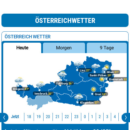
ÖSTERREICHWETTER
ÖSTERREICH WETTER
Morgen
9 Tage
Heute
Linz
27°
Wien
31°
Sankt Pölten
29°
Eisenstadt
32°
Salzburg
26°
Bregenz
27°
Innsbruck
22°
Graz
34°
Klagenfurt
27°
Jetzt
18
19
20
21
22
23
0
1
2
3
4
5