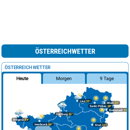
ÖSTERREICHWETTER
ÖSTERREICH WETTER
Morgen
9 Tage
Heute
Linz
25°
Wien
32°
Sankt Pölten
28°
Eisenstadt
33°
Salzburg
26°
Bregenz
24°
Innsbruck
26°
Graz
32°