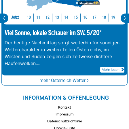
Klagenfurt
29°
Jetzt
10
11
12
13
14
15
16
17
18
19
20
Viel Sonne, lokale Schauer im SW. 5/20°
Der heutige Nachmittag sorgt weiterhin für sonnigen
Wettercharakter in weiten Teilen Österreichs, im
Westen und Süden zeigen sich zeitweise dichtere
Haufenwolken.
...
Mehr lesen
mehr Österreich-Wetter
INFORMATION & OFFENLEGUNG
Kontakt
Impressum
Datenschutzrichtlinie
Cookie-Liste