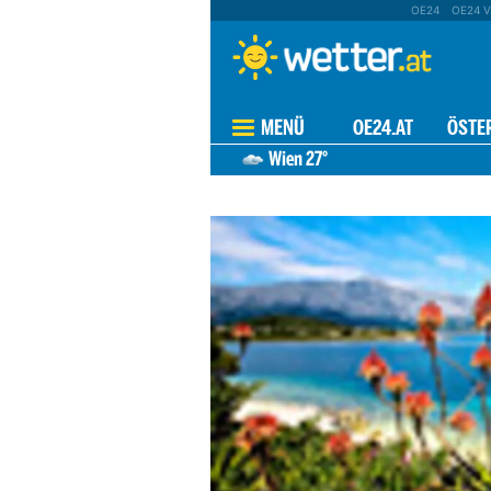
OE24
OE24 V
MENÜ
OE24.AT
ÖSTE
Wien
27°