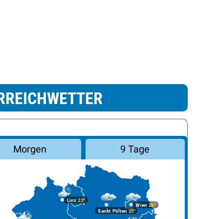
RREICHWETTER
Morgen
9 Tage
Linz
23°
Wien
26°
Sankt Pölten
25°