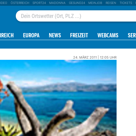
IDEO
ÖSTERREICH
SPORT24
MADONNA
GESUND24
MEINJOB
REISEN
TICKETS
RREICH
EUROPA
NEWS
FREIZEIT
WEBCAMS
SER
24. MÄRZ 2011 | 12:05 UHR