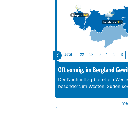
Bregenz
24°
Innsbruck
19°
Jetzt
22
23
0
1
2
3
Oft sonnig, im Bergland Gewi
Der Nachmittag bietet ein Wechs
besonders im Westen, Süden so
meh