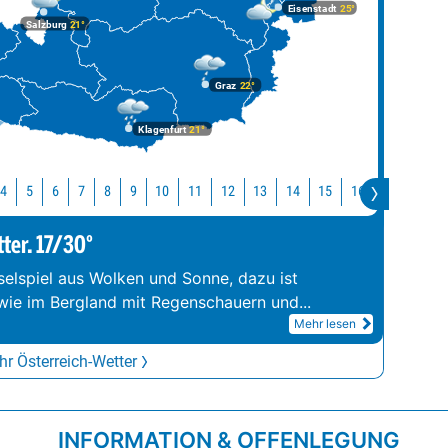
Eisenstadt
25°
Salzburg
21°
Graz
22°
Klagenfurt
21°
10
11
12
13
14
15
16
17
18
4
5
6
7
8
9
tter. 17/30°
elspiel aus Wolken und Sonne, dazu ist
wie im Bergland mit Regenschauern und
...
Mehr lesen
r Österreich-Wetter
INFORMATION & OFFENLEGUNG