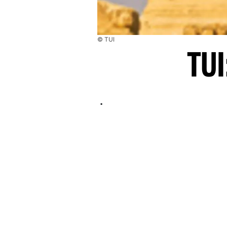
© TUI
TUI
.