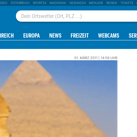
IDEO
ÖSTERREICH
SPORT24
MADONNA
GESUND24
MEINJOB
REISEN
TICKETS
RREICH
EUROPA
NEWS
FREIZEIT
WEBCAMS
SER
01. MÄRZ 2011 | 14:59 UHR