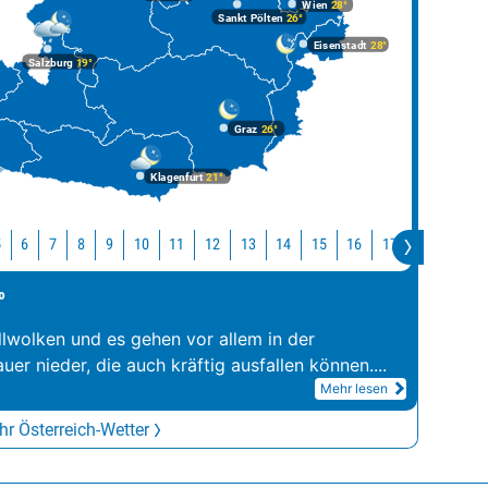
Wien
28°
Sankt Pölten
26°
Eisenstadt
28°
Salzburg
19°
Graz
26°
Klagenfurt
21°
10
11
12
13
14
15
16
17
18
19
5
6
7
8
9
°
llwolken und es gehen vor allem in der
er nieder, die auch kräftig ausfallen können.
...
Mehr lesen
r Österreich-Wetter