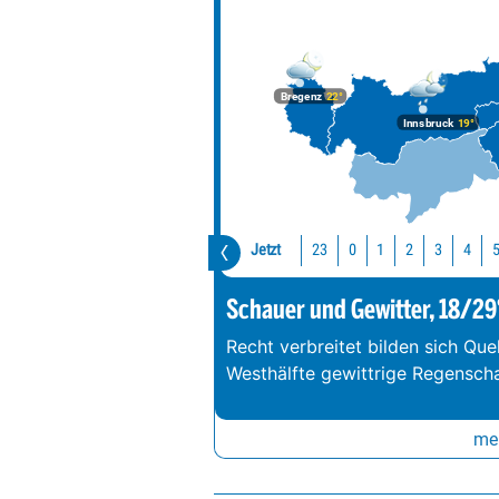
Bregenz
22°
Innsbruck
19°
Jetzt
23
0
1
2
3
4
Schauer und Gewitter, 18/29
Recht verbreitet bilden sich Que
Westhälfte gewittrige Regenschau
meh