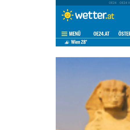
OE24
OE24 V
MENÜ
OE24.AT
ÖSTE
Wien
28°