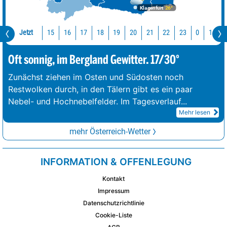
Klagenfurt
26°
Jetzt
15
16
17
18
19
20
21
22
23
0
1
2
Oft sonnig, im Bergland Gewitter. 17/30°
Zunächst ziehen im Osten und Südosten noch
Restwolken durch, in den Tälern gibt es ein paar
Nebel- und Hochnebelfelder. Im Tagesverlauf
...
Mehr lesen
mehr Österreich-Wetter
INFORMATION & OFFENLEGUNG
Kontakt
Impressum
Datenschutzrichtlinie
Cookie-Liste