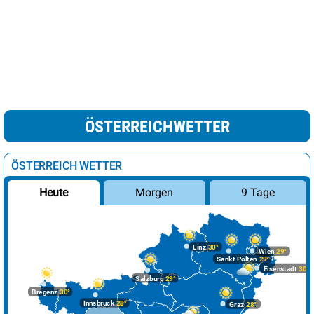
ÖSTERREICHWETTER
ÖSTERREICH WETTER
Morgen
9 Tage
Heute
Linz
30°
Wien
29°
Sankt Pölten
29°
Eisenstadt
30°
Salzburg
29°
Bregenz
30°
Innsbruck
28°
Graz
28°