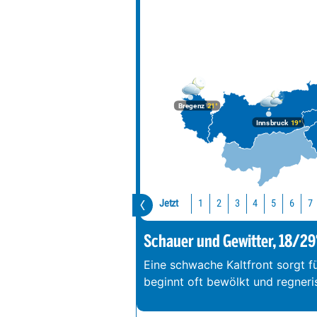
Bregenz
21°
Innsbruck
19°
Jetzt
1
2
3
4
5
6
7
Schauer und Gewitter, 18/29
Eine schwache Kaltfront sorgt f
beginnt oft bewölkt und regneri