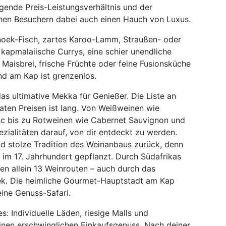
agende Preis-Leistungsverhältnis und der
hen Besuchern dabei auch einen Hauch von Luxus.
Snoek-Fisch, zartes Karoo-Lamm, Straußen- oder
 kapmalaiische Currys, eine schier unendliche
 Maisbrei, frische Früchte oder feine Fusionsküche
d am Kap ist grenzenlos.
as ultimative Mekka für Genießer. Die Liste an
ten Preisen ist lang. Von Weißweinen wie
nc bis zu Rotweinen wie Cabernet Sauvignon und
zialitäten darauf, von dir entdeckt zu werden.
nd stolze Tradition des Weinanbaus zurück, denn
s im 17. Jahrhundert gepflanzt. Durch Südafrikas
n allein 13 Weinrouten – auch durch das
ek. Die heimliche Gourmet-Hauptstadt am Kap
eine Genuss-Safari.
s: Individuelle Läden, riesige Malls und
einen erschwinglichen Einkaufsgenuss. Nach deiner