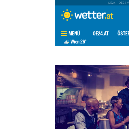
OE24
OE24 V
MENÜ
OE24.AT
ÖSTE
Wien
26°