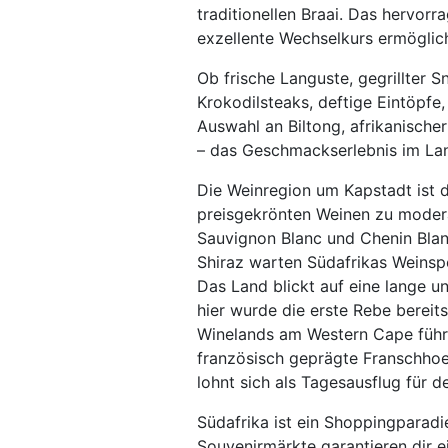
traditionellen Braai. Das hervorr
exzellente Wechselkurs ermöglic
Ob frische Languste, gegrillter 
Krokodilsteaks, deftige Eintöpfe,
Auswahl an Biltong, afrikanischer
– das Geschmackserlebnis im Lan
Die Weinregion um Kapstadt ist d
preisgekrönten Weinen zu modera
Sauvignon Blanc und Chenin Bla
Shiraz warten Südafrikas Weinspe
Das Land blickt auf eine lange u
hier wurde die erste Rebe bereit
Winelands am Western Cape führe
französisch geprägte Franschho
lohnt sich als Tagesausflug für d
Südafrika ist ein Shoppingparadie
Souvenirmärkte garantieren dir 