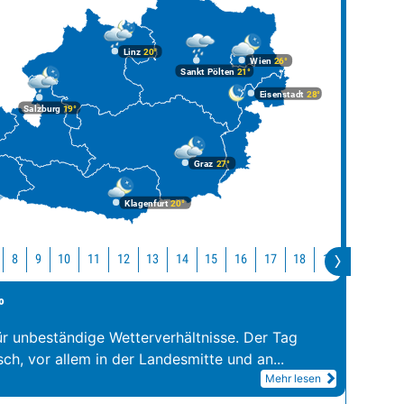
Linz
20°
Wien
26°
Sankt Pölten
21°
Eisenstadt
28°
Salzburg
19°
Graz
27°
Klagenfurt
20°
10
11
12
13
14
15
16
17
18
19
20
21
8
9
°
ür unbeständige Wetterverhältnisse. Der Tag
sch, vor allem in der Landesmitte und an
...
Mehr lesen