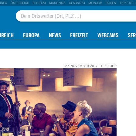
IDEO
ÖSTERREICH
SPORT24
MADONNA
GESUND24
MEINJOB
REISEN
TICKETS
RREICH
EUROPA
NEWS
FREIZEIT
WEBCAMS
SER
27. NOVEMBER 2017 | 11:39 UHR