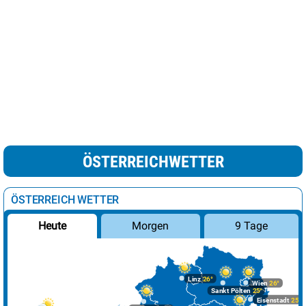
ÖSTERREICHWETTER
ÖSTERREICH WETTER
Morgen
9 Tage
Heute
Linz
26°
Wien
26°
Sankt Pölten
25°
Eisenstadt
25°