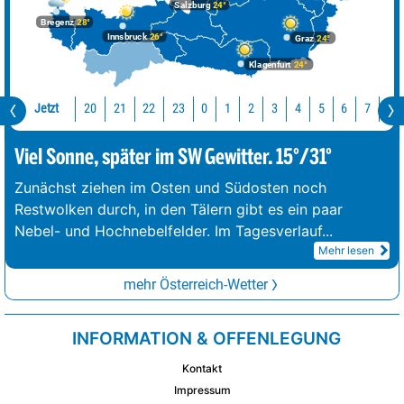
Salzburg
24°
Bregenz
28°
Innsbruck
26°
Graz
24°
Klagenfurt
24°
Jetzt
20
21
22
23
0
1
2
3
4
5
6
7
8
Viel Sonne, später im SW Gewitter. 15°/31°
Zunächst ziehen im Osten und Südosten noch
Restwolken durch, in den Tälern gibt es ein paar
Nebel- und Hochnebelfelder. Im Tagesverlauf
...
Mehr lesen
mehr Österreich-Wetter
INFORMATION & OFFENLEGUNG
Kontakt
Impressum