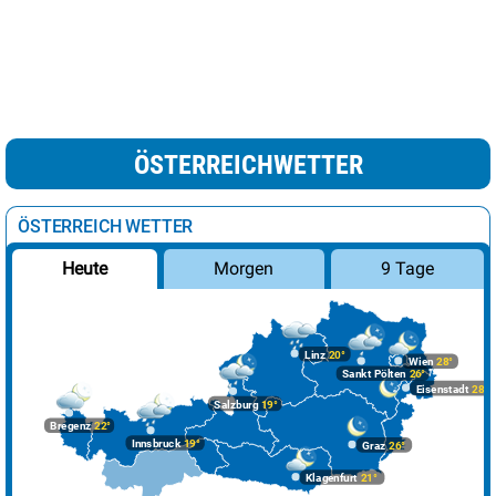
ÖSTERREICHWETTER
ÖSTERREICH WETTER
Morgen
9 Tage
Heute
Linz
20°
Wien
28°
Sankt Pölten
26°
Eisenstadt
28°
Salzburg
19°
Bregenz
22°
Innsbruck
19°
Graz
26°
Klagenfurt
21°