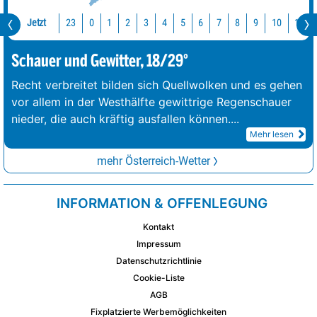
Jetzt
23
10
11
0
1
2
3
4
5
6
7
8
9
Schauer und Gewitter, 18/29°
Recht verbreitet bilden sich Quellwolken und es gehen
vor allem in der Westhälfte gewittrige Regenschauer
nieder, die auch kräftig ausfallen können.
...
Mehr lesen
mehr Österreich-Wetter
INFORMATION & OFFENLEGUNG
Kontakt
Impressum
Datenschutzrichtlinie
Cookie-Liste
AGB
Fixplatzierte Werbemöglichkeiten