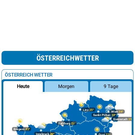
ÖSTERREICHWETTER
ÖSTERREICH WETTER
Morgen
9 Tage
Heute
Linz
25°
Wien
24°
Sankt Pölten
23°
Eisenstadt
25°
Salzburg
23°
Bregenz
22°
Innsbruck
20°
Graz
23°