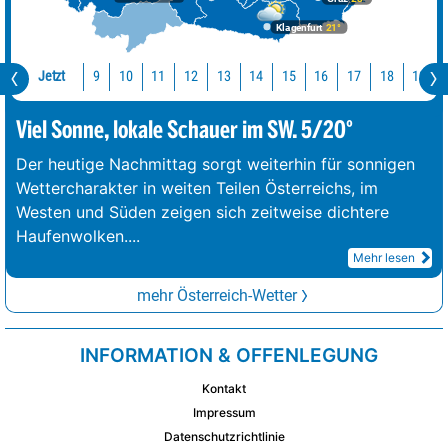
Klagenfurt
21°
Jetzt
10
11
12
13
14
15
16
17
18
19
9
Viel Sonne, lokale Schauer im SW. 5/20°
Der heutige Nachmittag sorgt weiterhin für sonnigen
Wettercharakter in weiten Teilen Österreichs, im
Westen und Süden zeigen sich zeitweise dichtere
Haufenwolken.
...
Mehr lesen
mehr Österreich-Wetter
INFORMATION & OFFENLEGUNG
Kontakt
Impressum
Datenschutzrichtlinie