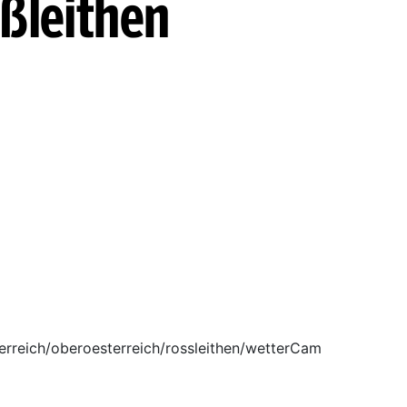
ßleithen
terreich/oberoesterreich/rossleithen/wetterCam