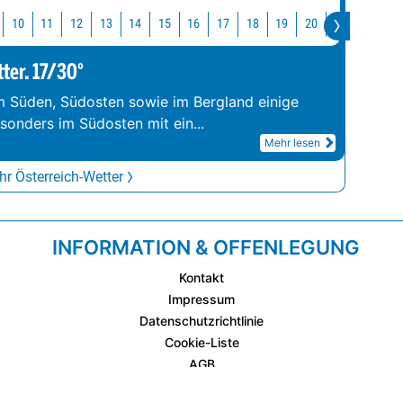
10
11
12
13
14
15
16
17
18
19
20
21
22
2
tter. 17/30°
im Süden, Südosten sowie im Bergland einige
esonders im Südosten mit ein
...
Mehr lesen
r Österreich-Wetter
INFORMATION & OFFENLEGUNG
Kontakt
Impressum
Datenschutzrichtlinie
Cookie-Liste
AGB
Fixplatzierte Werbemöglichkeiten