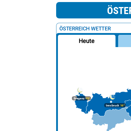
ÖSTE
ÖSTERREICH WETTER
Heute
Bregenz
18°
Innsbruck
16°