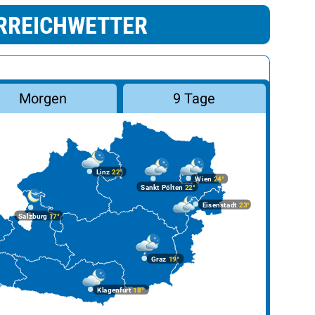
RREICHWETTER
Morgen
9 Tage
Linz
22°
Wien
24°
Sankt Pölten
22°
Eisenstadt
23°
Salzburg
17°
Graz
19°
Klagenfurt
18°