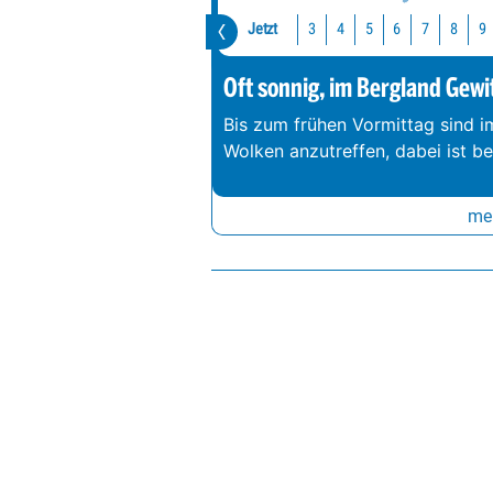
Jetzt
3
4
5
6
7
8
9
Oft sonnig, im Bergland Gewi
Bis zum frühen Vormittag sind 
Wolken anzutreffen, dabei ist b
meh