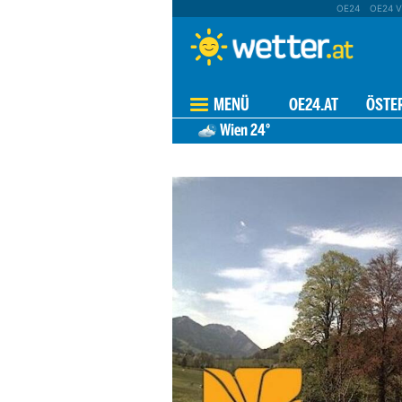
OE24
OE24 V
MENÜ
OE24.AT
ÖSTE
Wien
24°