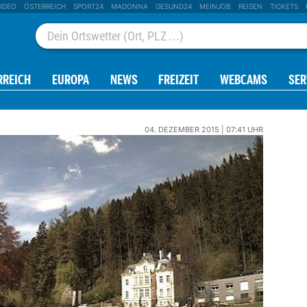
IDEO
ÖSTERREICH
SPORT24
MADONNA
GESUND24
MEINJOB
REISEN
TICKETS
RREICH
EUROPA
NEWS
FREIZEIT
WEBCAMS
SER
04. DEZEMBER 2015 | 07:41 UHR