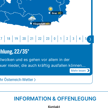
Graz
35°
Klagenfurt
33°
17
18
19
20
21
22
23
0
1
2
3
4
5
6
7
8
ühlung, 22/35°
llwolken und es gehen vor allem in der
er nieder, die auch kräftig ausfallen können.
...
Mehr lesen
r Österreich-Wetter
INFORMATION & OFFENLEGUNG
Kontakt