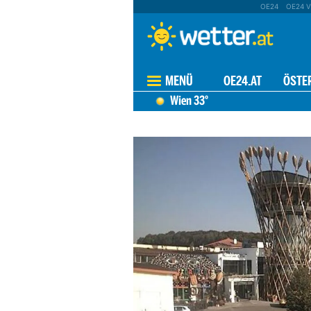
OE24
OE24 V
MENÜ
OE24.AT
ÖSTE
Wien
33°