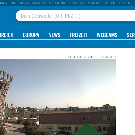
IDEO
ÖSTERREICH
SPORT24
MADONNA
GESUND24
MEINJOB
REISEN
TICKETS
RREICH
EUROPA
NEWS
FREIZEIT
WEBCAMS
SER
14. AUGUST 2015 | 09:54 UHR