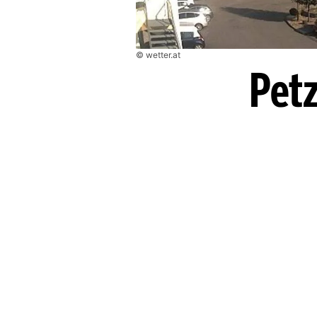
© wetter.at
Pet