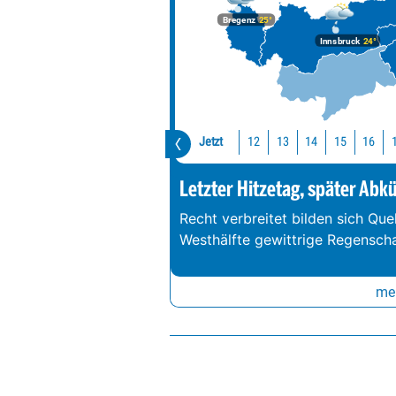
Bregenz
25°
Innsbruck
24°
Jetzt
12
13
14
15
16
Letzter Hitzetag, später Abk
Recht verbreitet bilden sich Que
Westhälfte gewittrige Regenschau
meh