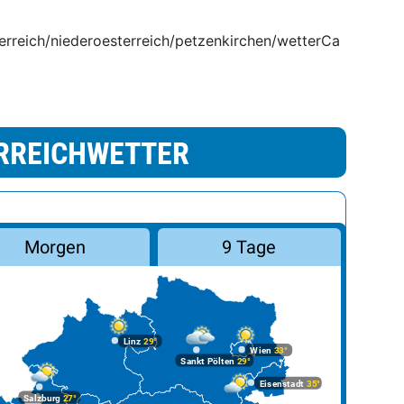
terreich/niederoesterreich/petzenkirchen/wetterCa
RREICHWETTER
Morgen
9 Tage
Linz
29°
Wien
33°
Sankt Pölten
29°
Eisenstadt
35°
Salzburg
27°