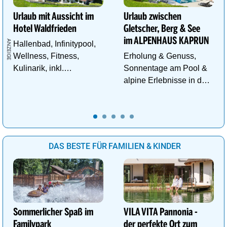
Urlaub mit Aussicht im
Urlaub zwischen
Hotel Waldfrieden
Gletscher, Berg & See
im ALPENHAUS KAPRUN
Hallenbad, Infinitypool,
Wellness, Fitness,
Erholung & Genuss,
Kulinarik, inkl.
Sonnentage am Pool &
Schladming - Dachstein
alpine Erlebnisse in den
Sommercard,
Bergen im ALPENHAUS
Wandergebiet.
KAPRUN
DAS BESTE FÜR FAMILIEN & KINDER
Sommerlicher Spaß im
VILA VITA Pannonia -
Familypark
der perfekte Ort zum