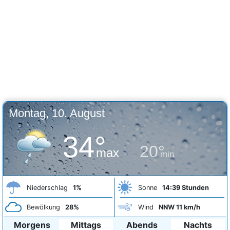
Montag, 10. August
34°
20°
max
min
Niederschlag
1%
Sonne
14:39 Stunden
Bewölkung
28%
Wind
NNW 11 km/h
Morgens
Mittags
Abends
Nachts