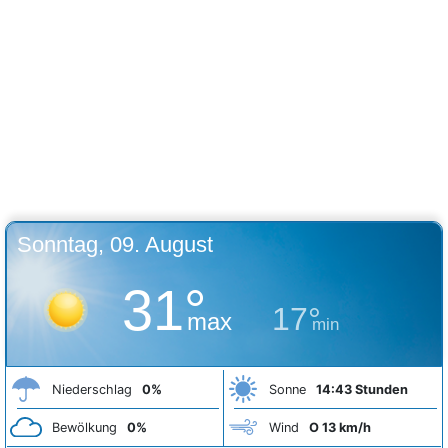
Sonntag, 09. August
31°
17°
max
min
Niederschlag
0%
Sonne
14:43 Stunden
Bewölkung
0%
Wind
O 13 km/h