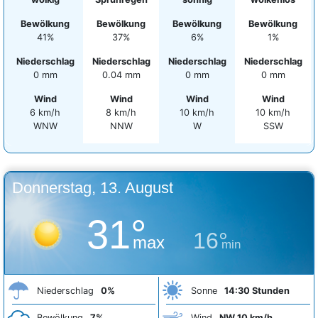
Bewölkung
Bewölkung
Bewölkung
Bewölkung
41%
37%
6%
1%
Niederschlag
Niederschlag
Niederschlag
Niederschlag
0 mm
0.04 mm
0 mm
0 mm
Wind
Wind
Wind
Wind
6 km/h
8 km/h
10 km/h
10 km/h
WNW
NNW
W
SSW
Donnerstag, 13. August
31°
16°
max
min
Niederschlag
0%
Sonne
14:30 Stunden
Bewölkung
7%
Wind
NW 10 km/h