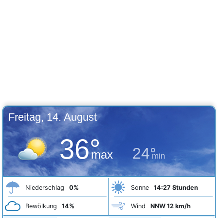
Freitag, 14. August
36°
24°
max
min
Niederschlag
0%
Sonne
14:27 Stunden
Bewölkung
14%
Wind
NNW 12 km/h