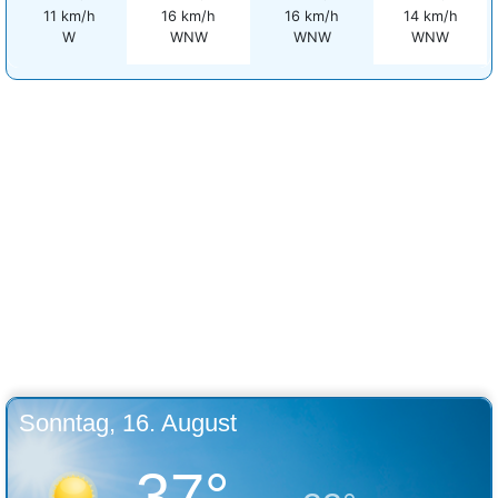
11 km/h
16 km/h
16 km/h
14 km/h
W
WNW
WNW
WNW
Sonntag, 16. August
37°