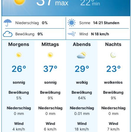
22°
max
min
Niederschlag
0%
Sonne
14:21 Stunden
Bewölkung
9%
Wind
N 18 km/h
Morgens
Mittags
Abends
Nachts
26°
37°
29°
23°
sonnig
sonnig
wolkig
wolkenlos
Bewölkung
Bewölkung
Bewölkung
Bewölkung
5%
9%
64%
9%
Niederschlag
Niederschlag
Niederschlag
Niederschlag
0 mm
0 mm
0.01 mm
0 mm
Wind
Wind
Wind
Wind
4 km/h
6 km/h
18 km/h
7 km/h