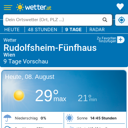
HEUTE
48 STUNDEN
9 TAGE
RADAR
+
Zu Favoriten
hinzufügen
Rudolfsheim-Fünfhaus
Wien
Heute, 08. August
29°
21°
max
min
Niederschlag
0%
Sonne
14:45 Stunden