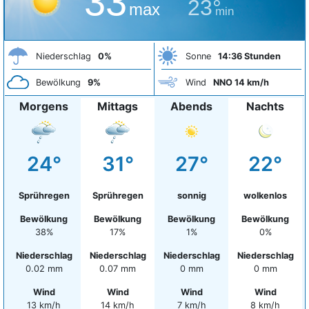
33°
23°
max
min
Niederschlag
0%
Sonne
14:36 Stunden
Bewölkung
9%
Wind
NNO 14 km/h
Morgens
Mittags
Abends
Nachts
24°
31°
27°
22°
Sprühregen
Sprühregen
sonnig
wolkenlos
Bewölkung
Bewölkung
Bewölkung
Bewölkung
38%
17%
1%
0%
Niederschlag
Niederschlag
Niederschlag
Niederschlag
0.02 mm
0.07 mm
0 mm
0 mm
Wind
Wind
Wind
Wind
13 km/h
14 km/h
7 km/h
8 km/h