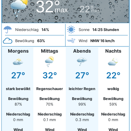
32°
22°
max
min
Niederschlag
14%
Sonne
14:25 Stunden
Bewölkung
63%
Wind
NNW 16 km/h
Morgens
Mittags
Abends
Nachts
27°
32°
27°
22°
stark bewölkt
Regenschauer
leichter Regen
wolkig
Bewölkung
Bewölkung
Bewölkung
Bewölkung
87%
70%
99%
59%
Niederschlag
Niederschlag
Niederschlag
Niederschlag
0 mm
0.1 mm
0.3 mm
0 mm
Wind
Wind
Wind
Wind