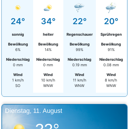
24°
34°
22°
20°
sonnig
heiter
Regenschauer
Sprühregen
Bewölkung
Bewölkung
Bewölkung
Bewölkung
6%
14%
99%
91%
Niederschlag
Niederschlag
Niederschlag
Niederschlag
0 mm
0 mm
0.19 mm
0.08 mm
Wind
Wind
Wind
Wind
1 km/h
10 km/h
11 km/h
8 km/h
SO
WNW
WNW
WNW
Dienstag, 11. August