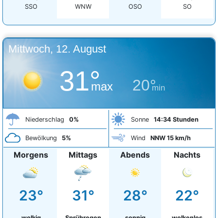
SSO
WNW
OSO
SO
Mittwoch, 12. August
31°
20°
max
min
Niederschlag
0%
Sonne
14:34 Stunden
Bewölkung
5%
Wind
NNW 15 km/h
Morgens
Mittags
Abends
Nachts
23°
31°
28°
22°
wolkig
Sprühregen
sonnig
wolkenlos