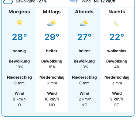
Bewölkung
27%
Wind
NO 12 km/h
Morgens
Mittags
Abends
Nachts
28°
29°
27°
22°
sonnig
heiter
heiter
wolkenlos
Bewölkung
Bewölkung
Bewölkung
Bewölkung
13%
15%
13%
4%
Niederschlag
Niederschlag
Niederschlag
Niederschlag
0 mm
0 mm
0 mm
0 mm
Wind
Wind
Wind
Wind
8 km/h
10 km/h
12 km/h
9 km/h
O
NO
NO
SO