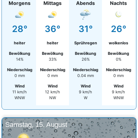
Morgens
Mittags
Abends
Nachts
28°
36°
31°
26°
heiter
heiter
Sprühregen
wolkenlos
Bewölkung
Bewölkung
Bewölkung
Bewölkung
14%
33%
26%
0%
Niederschlag
Niederschlag
Niederschlag
Niederschlag
0 mm
0 mm
0.04 mm
0 mm
Wind
Wind
Wind
Wind
11 km/h
12 km/h
9 km/h
9 km/h
WNW
NW
W
WNW
Samstag, 15. August