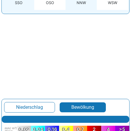
SSO
OSO
NNW
WSW
Niederschlag
Bewölkung
mm/ m²/
0.02
0.04
0.16
0.4
0.7
2
4
>5
15min