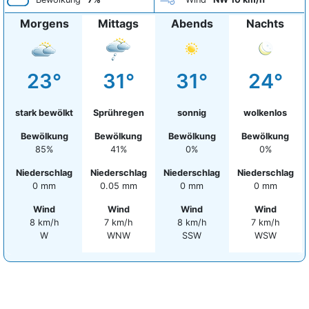
Morgens
Mittags
Abends
Nachts
23°
31°
31°
24°
stark bewölkt
Sprühregen
sonnig
wolkenlos
Bewölkung
Bewölkung
Bewölkung
Bewölkung
85%
41%
0%
0%
Niederschlag
Niederschlag
Niederschlag
Niederschlag
0 mm
0.05 mm
0 mm
0 mm
Wind
Wind
Wind
Wind
8 km/h
7 km/h
8 km/h
7 km/h
W
WNW
SSW
WSW