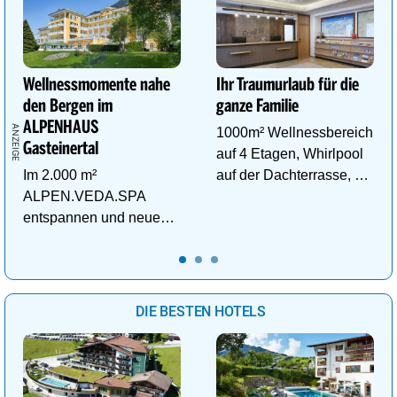
Wellnessmomente nahe
Ihr Traumurlaub für die
den Bergen im
ganze Familie
ALPENHAUS
1000m² Wellnessbereich
Gasteinertal
auf 4 Etagen, Whirlpool
Im 2.000 m²
auf der Dachterrasse, 4
ALPEN.VEDA.SPA
ThemenSaunen
entspannen und neue
Kraft im Tal der
Gesundheit tanken.
DIE BESTEN HOTELS