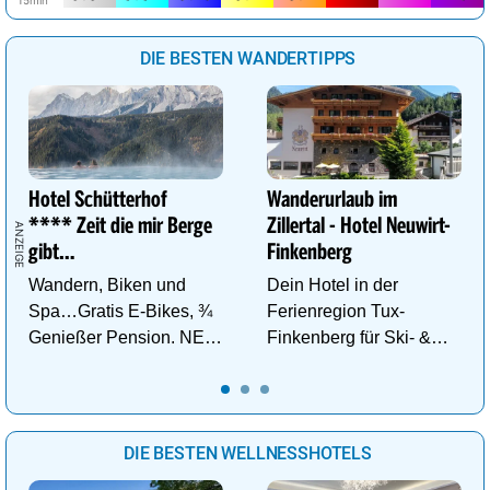
DIE BESTEN WANDERTIPPS
Hotel Schütterhof
Wanderurlaub im
**** Zeit die mir Berge
Zillertal - Hotel Neuwirt-
gibt…
Finkenberg
Wandern, Biken und
Dein Hotel in der
Spa…Gratis E-Bikes, ¾
Ferienregion Tux-
Genießer Pension. NEU:
Finkenberg für Ski- &
DZ Deluxe – ab sofort
Wander-Vergnügen auf
buchbar!
bis zu 3250m.
DIE BESTEN WELLNESSHOTELS