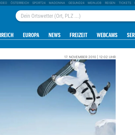
IDEO
ÖSTERREICH
SPORT24
MADONNA
GESUND24
MEINJOB
REISEN
TICKETS
RREICH
EUROPA
NEWS
FREIZEIT
WEBCAMS
SER
17. NOVEMBER 2010 | 12:02 UHR