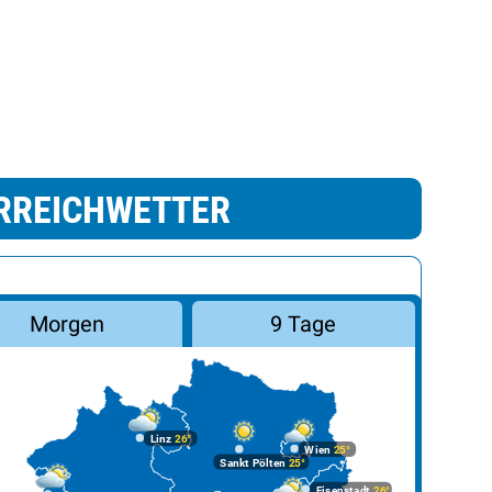
RREICHWETTER
Morgen
9 Tage
Linz
26°
Wien
25°
Sankt Pölten
25°
Eisenstadt
26°