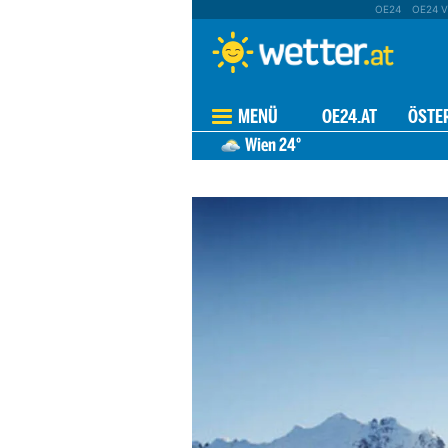
OE24
OE24 V
MENÜ
OE24.AT
ÖSTE
Wien
24°