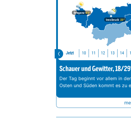
Bregenz
23°
Innsbruck
23°
Jetzt
10
11
12
13
14
Schauer und Gewitter, 18/29
Der Tag beginnt vor allem in de
Osten und Süden kommt es zu e
meh