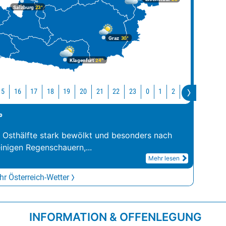
Salzburg
23°
Graz
30°
Klagenfurt
24°
15
16
17
18
19
20
21
22
23
0
1
2
3
4
5
°
r Osthälfte stark bewölkt und besonders nach
inigen Regenschauern,
...
Mehr lesen
r Österreich-Wetter
INFORMATION & OFFENLEGUNG