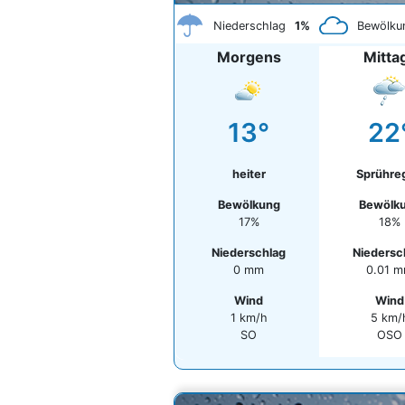
Niederschlag
1%
Bewölku
Morgens
Mitta
13°
22
heiter
Sprühre
Bewölkung
Bewölk
17%
18%
Niederschlag
Niedersc
0 mm
0.01 
Wind
Wind
1 km/h
5 km/
SO
OSO