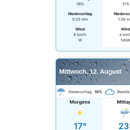
38%
31%
Niederschlag
Niedersc
0.03 mm
1.09 
Wind
Win
6 km/h
4 km/
W
NN
Mittwoch, 12. August
Niederschlag
10%
Bewölk
Morgens
Mitta
17°
23