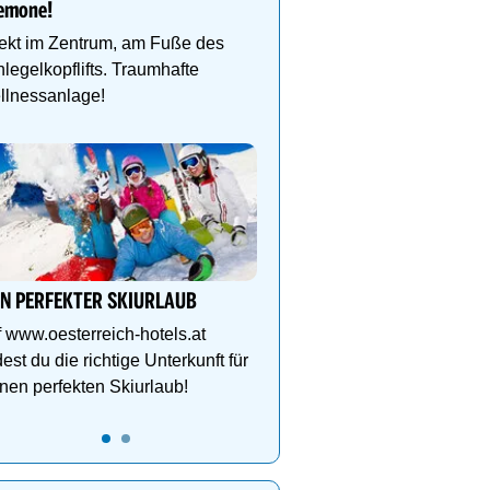
emone!
und gelebte Skikultur in
grandioser Natur. Jetzt 
ekt im Zentrum, am Fuße des
legelkopflifts. Traumhafte
llnessanlage!
Auf in den Skicircus Saa
Hinterglemm Leogang F
Sammle Höhenmeter au
Abfahrtskilometern oder
den Hüttenzauber.
IN PERFEKTER SKIURLAUB
 www.oesterreich-hotels.at
dest du die richtige Unterkunft für
nen perfekten Skiurlaub!