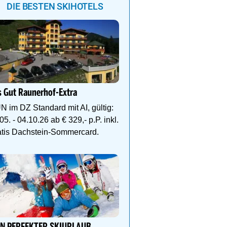
DIE BESTEN SKIHOTELS
Ihr Traumurlaub für die 
Familie
 Gut Raunerhof-Extra
1000m² Wellnessbereich
Etagen, Whirlpool auf de
N im DZ Standard mit AI, gültig:
Dachterrasse, 4 Them
05. - 04.10.26 ab € 329,- p.P. inkl.
atis Dachstein-Sommercard.
Dein 4 Sterne Ski- und
Wellnesshotel in Hintert
Alpenbad Hotel Hohenh
Wellness, Ski & Familie