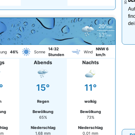
DE
Auf
fin
dei
20°
max
13°
min
14:32
NNW 6
kung
46%
Sonne
Wind
Stunden
km/h
gs
Abends
Nachts
°
15°
11°
n
Regen
wolkig
ung
Bewölkung
Bewölkung
65%
73%
hlag
Niederschlag
Niederschlag
mm
1.68 mm
0.01 mm