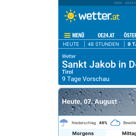
OE24
OE24 V
MENÜ
OE24.AT
ÖSTE
HEUTE
48 STUNDEN
9 
Sankt Jakob in 
Tirol
Heute, 07. August
Niederschlag
46%
Bewöl
Morgens
Mitta