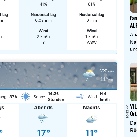
41%
81%
hlag
Niederschlag
Niederschlag
Fam
mm
0.09 mm
0 mm
AL
d
Wind
Wind
Apa
h
2 km/h
1 km/h
Nat
W
S
WSW
und
23°
max
11°
min
14:26
N 4
ung
37%
Sonne
Wind
Stunden
km/h
VIL
gs
Abends
Nachts
Ort
Das
°
17°
11°
Rüc