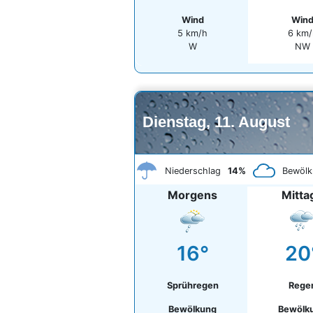
Wind
Win
5 km/h
6 km/
W
NW
Dienstag, 11. August
Niederschlag
14%
Bewölk
Morgens
Mitta
16°
20
Sprühregen
Rege
Bewölkung
Bewölk