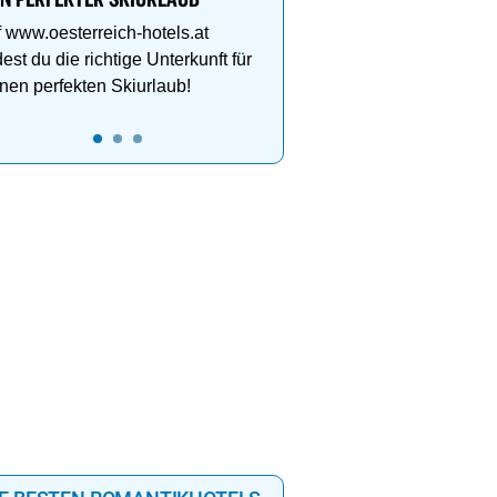
IN PERFEKTER SKIURLAUB
Herzen von Hintertux
 www.oesterreich-hotels.at
dest du die richtige Unterkunft für
nen perfekten Skiurlaub!