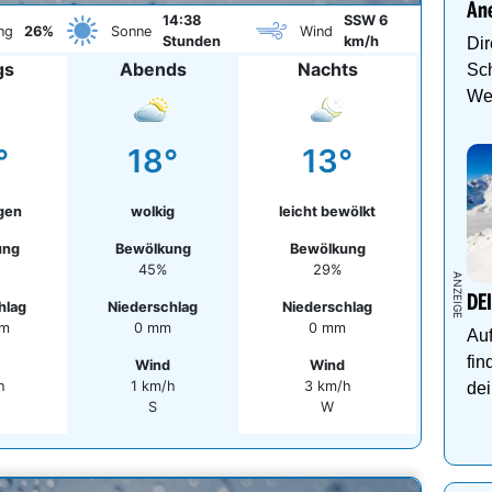
An
14:38
SSW 6
ng
26%
Sonne
Wind
Stunden
km/h
Dir
gs
Abends
Nachts
Sch
We
°
18°
13°
gen
wolkig
leicht bewölkt
ung
Bewölkung
Bewölkung
45%
29%
DE
hlag
Niederschlag
Niederschlag
mm
0 mm
0 mm
Auf
fin
Wind
Wind
h
1 km/h
3 km/h
dei
S
W