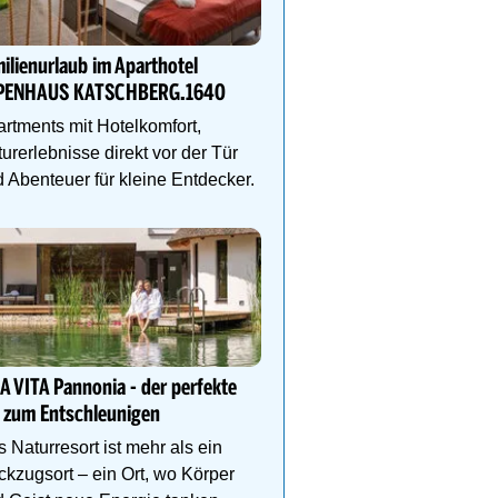
Sommerglück für die gan
in Kaprun
ilienurlaub im Aparthotel
Im MOUNTAIN LUIS war
PENHAUS KATSCHBERG.1640
stylische Familienapart
& vieles mehr auf die g
rtments mit Hotelkomfort,
Familie!
urerlebnisse direkt vor der Tür
 Abenteuer für kleine Entdecker.
Natur- und Wellnesshote
Höflehner****S -Regio
Schladming-Dachstein
Perfekter Familienurlaub
Kinder-Aktivprogramm, 
A VITA Pannonia - der perfekte
Abenteuer, Alpakas Meet
 zum Entschleunigen
Familien-Spa uvm.
 Naturresort ist mehr als ein
kzugsort – ein Ort, wo Körper