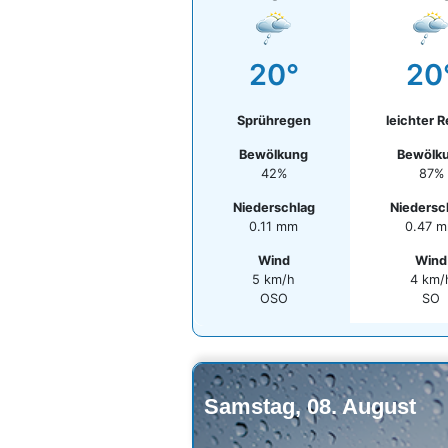
20°
20
Sprühregen
leichter 
Bewölkung
Bewölk
42%
87%
Niederschlag
Niedersc
0.11 mm
0.47 
Wind
Wind
5 km/h
4 km/
OSO
SO
Samstag, 08. August