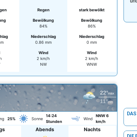
und
gen
Regen
stark bewölkt
ung
Bewölkung
Bewölkung
84%
86%
hlag
Niederschlag
Niederschlag
mm
0.86 mm
0 mm
d
Wind
Wind
h
2 km/h
2 km/h
W
NW
WNW
22°
max
11°
min
DAS
14:24
NNW 6
ng
25%
Sonne
Wind
Stunden
km/h
gs
Abends
Nachts
DIE