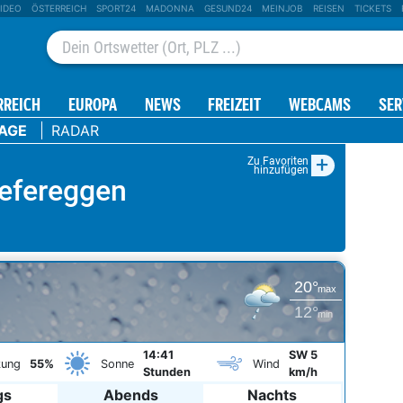
IDEO
ÖSTERREICH
SPORT24
MADONNA
GESUND24
MEINJOB
REISEN
TICKETS
RREICH
EUROPA
NEWS
FREIZEIT
WEBCAMS
SER
TAGE
RADAR
+
Zu Favoriten
hinzufügen
Defereggen
20°
max
12°
min
14:41
SW 5
kung
55%
Sonne
Wind
Stunden
km/h
gs
Abends
Nachts