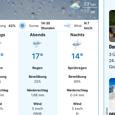
23°
max
12°
min
14:35
N 7
kung
42%
Sonne
Wind
Stunden
km/h
ags
Abends
Nachts
Das
°
17°
14°
3 Ü
24.
Gr
en
Regen
Sprühregen
kung
Bewölkung
Bewölkung
%
25%
89%
chlag
Niederschlag
Niederschlag
 mm
1.68 mm
0.04 mm
d
Wind
Wind
/h
5 km/h
5 km/h
NNW
N