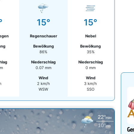
°
15°
15°
Regen
Regenschauer
Nebel
ung
Bewölkung
Bewölkung
86%
35%
hlag
Niederschlag
Niederschlag
mm
0.07 mm
0 mm
Wind
Wind
h
2 km/h
3 km/h
WSW
SSO
22°
max
10°
min
Gen