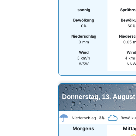
sonnig
Sprühre
Bewölkung
Bewölk
0%
60%
Niederschlag
Niedersc
0 mm
0.05 
Wind
Win
3 km/h
4 km/
WSW
NN
Donnerstag, 13. August
Niederschlag
3%
Bewölku
Morgens
Mitta