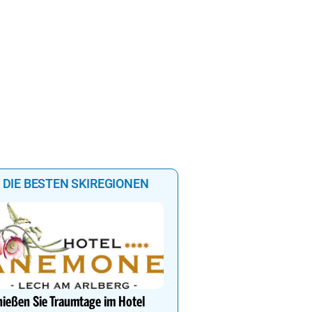
DIE BESTEN SKIREGIONEN
Lech Zürs – Skifahren i
von Österreichs größtem
ießen Sie Traumtage im Hotel
Grenzenlose Freiheit, alp