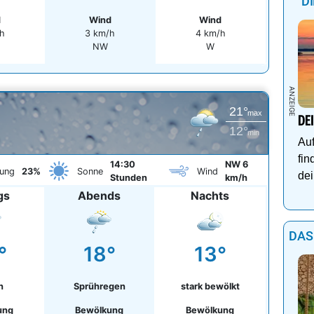
D
d
Wind
Wind
h
3 km/h
4 km/h
NW
W
21°
max
DE
12°
min
Auf
fin
14:30
NW 6
ung
23%
Sonne
Wind
dei
Stunden
km/h
gs
Abends
Nachts
DAS
°
18°
13°
n
Sprühregen
stark bewölkt
ung
Bewölkung
Bewölkung