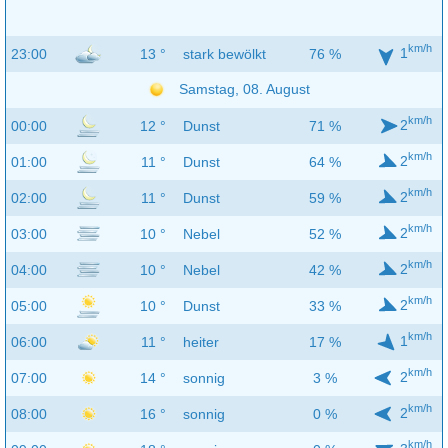
km/h
1
23:00
13 °
stark bewölkt
76 %
Samstag, 08. August
km/h
2
00:00
12 °
Dunst
71 %
km/h
2
01:00
11 °
Dunst
64 %
km/h
2
02:00
11 °
Dunst
59 %
km/h
2
03:00
10 °
Nebel
52 %
km/h
2
04:00
10 °
Nebel
42 %
km/h
2
05:00
10 °
Dunst
33 %
km/h
1
06:00
11 °
heiter
17 %
km/h
2
07:00
14 °
sonnig
3 %
km/h
2
08:00
16 °
sonnig
0 %
km/h