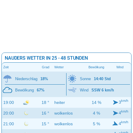
NAUDERS WETTER IN 25 - 48 STUNDEN
Zeit
Grad
Wetter
Bewölkung
Wind
Niederschlag
18%
Sonne
14:40 Std
Bewölkung
67%
Wind
SSW 6 km/h
km/h
3
19:00
18 °
heiter
14 %
km/h
4
20:00
16 °
wolkenlos
4 %
km/h
4
21:00
15 °
wolkenlos
5 %
km/h