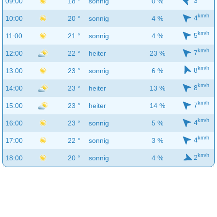
3
09:00
18 °
sonnig
0 %
km/h
4
10:00
20 °
sonnig
4 %
km/h
5
11:00
21 °
sonnig
4 %
km/h
7
12:00
22 °
heiter
23 %
km/h
8
13:00
23 °
sonnig
6 %
km/h
8
14:00
23 °
heiter
13 %
km/h
7
15:00
23 °
heiter
14 %
km/h
4
16:00
23 °
sonnig
5 %
km/h
4
17:00
22 °
sonnig
3 %
km/h
2
18:00
20 °
sonnig
4 %