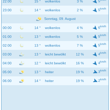
5
22:00
15 °
wolkenlos
3 %
km/h
5
23:00
14 °
wolkenlos
2 %
Sonntag, 09. August
km/h
6
00:00
14 °
wolkenlos
4 %
km/h
5
01:00
13 °
wolkenlos
5 %
km/h
5
02:00
13 °
wolkenlos
7 %
km/h
4
03:00
13 °
leicht bewölkt
12 %
km/h
4
04:00
12 °
leicht bewölkt
16 %
km/h
3
05:00
13 °
heiter
19 %
km/h
2
06:00
14 °
heiter
19 %