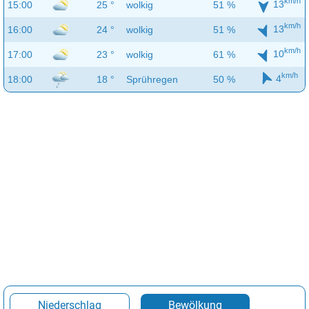
km/h
13
15:00
25 °
wolkig
51 %
km/h
13
16:00
24 °
wolkig
51 %
km/h
10
17:00
23 °
wolkig
61 %
km/h
4
18:00
18 °
Sprühregen
50 %
Niederschlag
Bewölkung