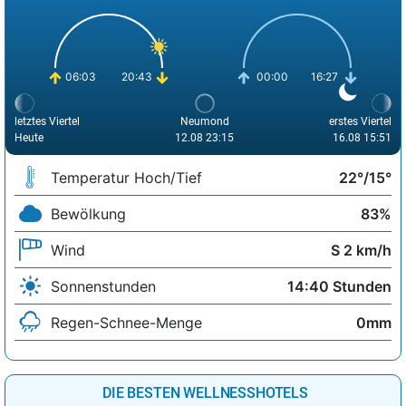
06:03
20:43
00:00
16:27
letztes Viertel
Neumond
erstes Viertel
Heute
12.08 23:15
16.08 15:51
Temperatur Hoch/Tief
22°/15°
Bewölkung
83%
Wind
S 2 km/h
Sonnenstunden
14:40 Stunden
Regen-Schnee-Menge
0mm
DIE BESTEN WELLNESSHOTELS