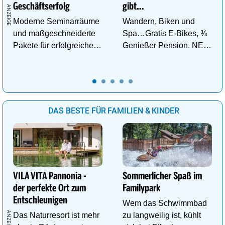
Geschäftserfolg
gibt…
Moderne Seminarräume
Wandern, Biken und
und maßgeschneiderte
Spa…Gratis E-Bikes, ¾
Pakete für erfolgreiche
Genießer Pension. NEU:
Tagungen!
DZ Deluxe – ab sofort
buchbar!
DAS BESTE FÜR FAMILIEN & KINDER
VILA VITA Pannonia -
Sommerlicher Spaß im
der perfekte Ort zum
Familypark
Entschleunigen
Wem das Schwimmbad
Das Naturresort ist mehr
zu langweilig ist, kühlt