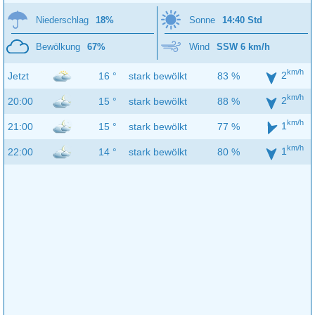
Niederschlag
18%
Sonne
14:40 Std
Bewölkung
67%
Wind
SSW 6 km/h
km/h
2
Jetzt
16 °
stark bewölkt
83 %
km/h
2
20:00
15 °
stark bewölkt
88 %
km/h
1
21:00
15 °
stark bewölkt
77 %
km/h
1
22:00
14 °
stark bewölkt
80 %