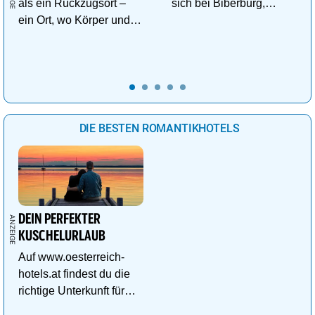
als ein Rückzugsort –
sich bei Biberburg,
ein Ort, wo Körper und
Krokobahn & Co. ab!
Geist neue Energie
tanken.
DIE BESTEN ROMANTIKHOTELS
DEIN PERFEKTER
KUSCHELURLAUB
Auf www.oesterreich-
hotels.at findest du die
richtige Unterkunft für
deinen perfekten