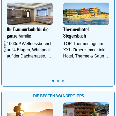
Ihr Traumurlaub für die
Thermenhotel
ganze Familie
Stegersbach
1000m² Wellnessbereich
TOP-Thermentage im
auf 4 Etagen, Whirlpool
XXL-Zirbenzimmer inkl.
auf der Dachterrasse, 4
Hotel, Therme & Sauna
ThemenSaunen
ab € 99,- p.P./N.
DIE BESTEN WANDERTIPPS