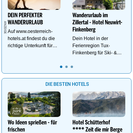
DEIN PERFEKTER
Wanderurlaub im
WANDERURLAUB
Zillertal - Hotel Neuwirt-
Finkenberg
Auf www.oesterreich-
hotels.at findest du die
Dein Hotel in der
richtige Unterkunft für
Ferienregion Tux-
deinen perfekten
Finkenberg für Ski- &
Wanderurlaub!
Wander-Vergnügen auf
bis zu 3250m.
DIE BESTEN HOTELS
Wo Ideen sprießen - für
Hotel Schütterhof
frischen
**** Zeit die mir Berge