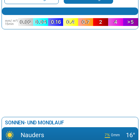
mm/ m²/
0.02
0.04
0.16
0.4
0.7
2
4
>5
15min
SONNEN- UND MONDLAUF
Nauders
16°
7%
0mm