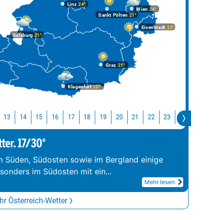
Linz
24°
Wien
24°
Sankt Pölten
21°
Eisenstadt
23°
Salzburg
21°
Graz
21°
Klagenfurt
20°
13
14
15
16
17
18
19
20
21
22
23
0
1
2
tter. 17/30°
im Süden, Südosten sowie im Bergland einige
esonders im Südosten mit ein
...
Mehr lesen
r Österreich-Wetter