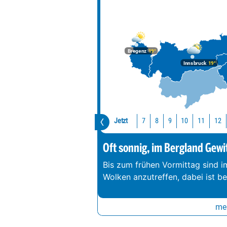
Bregenz
19°
Innsbruck
19°
Jetzt
10
11
12
7
8
9
Oft sonnig, im Bergland Gewi
Bis zum frühen Vormittag sind 
Wolken anzutreffen, dabei ist b
meh