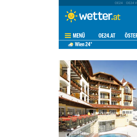
OE24
OE24 V
MENÜ
OE24.AT
ÖSTE
Wien
24°