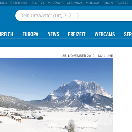
IDEO
ÖSTERREICH
SPORT24
MADONNA
GESUND24
MEINJOB
REISEN
TICKETS
RREICH
EUROPA
NEWS
FREIZEIT
WEBCAMS
SER
25. NOVEMBER 2010 | 13:14 UHR