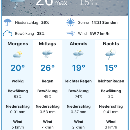
15°
max
min
Niederschlag
26%
Sonne
14:21 Stunden
Bewölkung
38%
Wind
NW 7 km/h
Morgens
Mittags
Abends
Nachts
20°
26°
19°
15°
wolkig
Regen
leichter Regen
leichter Regen
Bewölkung
Bewölkung
Bewölkung
Bewölkung
63%
49%
74%
2%
Niederschlag
Niederschlag
Niederschlag
Niederschlag
0.01 mm
0.53 mm
0.37 mm
0.41 mm
Wind
Wind
Wind
Wind
5 km/h
7 km/h
2 km/h
3 km/h