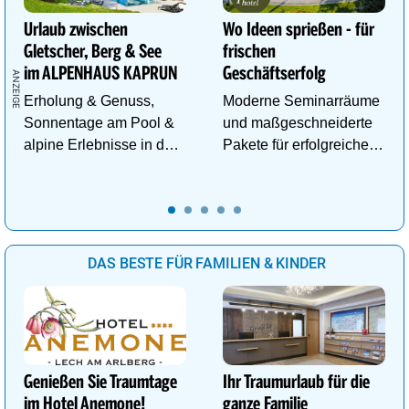
Urlaub zwischen
Wo Ideen sprießen - für
Gletscher, Berg & See
frischen
im ALPENHAUS KAPRUN
Geschäftserfolg
Erholung & Genuss,
Moderne Seminarräume
Sonnentage am Pool &
und maßgeschneiderte
alpine Erlebnisse in den
Pakete für erfolgreiche
Bergen im ALPENHAUS
Tagungen!
KAPRUN
DAS BESTE FÜR FAMILIEN & KINDER
Genießen Sie Traumtage
Ihr Traumurlaub für die
im Hotel Anemone!
ganze Familie