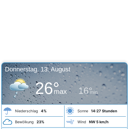
Donnerstag, 13. August
26°
16°
max
min
Niederschlag
4%
Sonne
14:27 Stunden
Bewölkung
23%
Wind
NW 5 km/h