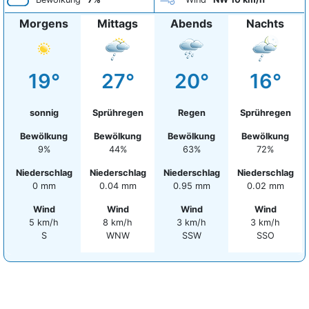
Morgens
Mittags
Abends
Nachts
19°
27°
20°
16°
sonnig
Sprühregen
Regen
Sprühregen
Bewölkung
Bewölkung
Bewölkung
Bewölkung
9%
44%
63%
72%
Niederschlag
Niederschlag
Niederschlag
Niederschlag
0 mm
0.04 mm
0.95 mm
0.02 mm
Wind
Wind
Wind
Wind
5 km/h
8 km/h
3 km/h
3 km/h
S
WNW
SSW
SSO