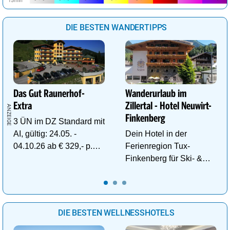
DIE BESTEN WANDERTIPPS
Das Gut Raunerhof-
Wanderurlaub im
Extra
Zillertal - Hotel Neuwirt-
Finkenberg
3 ÜN im DZ Standard mit
AI, gültig: 24.05. -
Dein Hotel in der
04.10.26 ab € 329,- p.P.
Ferienregion Tux-
inkl. Gratis Dachstein-
Finkenberg für Ski- &
Sommercard.
Wander-Vergnügen auf
bis zu 3250m.
DIE BESTEN WELLNESSHOTELS