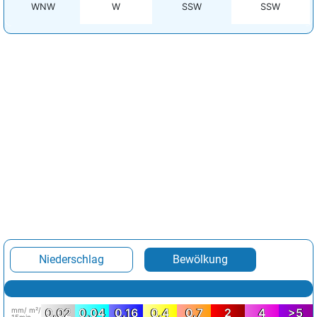
WNW
W
SSW
SSW
Niederschlag
Bewölkung
mm/ m²/
0.02
0.04
0.16
0.4
0.7
2
4
>5
15min