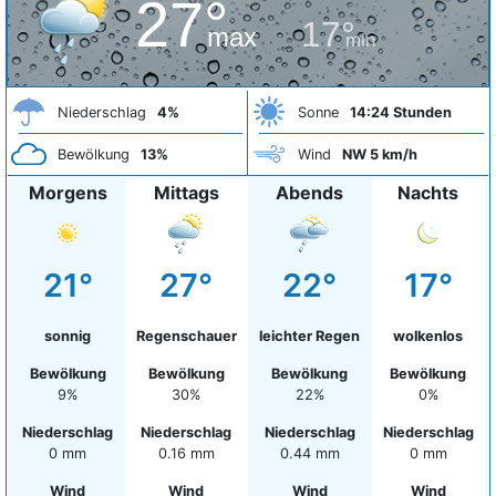
27°
17°
max
min
Niederschlag
4%
Sonne
14:24 Stunden
Bewölkung
13%
Wind
NW 5 km/h
Morgens
Mittags
Abends
Nachts
21°
27°
22°
17°
sonnig
Regenschauer
leichter Regen
wolkenlos
Bewölkung
Bewölkung
Bewölkung
Bewölkung
9%
30%
22%
0%
Niederschlag
Niederschlag
Niederschlag
Niederschlag
0 mm
0.16 mm
0.44 mm
0 mm
Wind
Wind
Wind
Wind