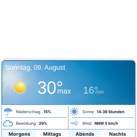
Sonntag, 09. August
30°
16°
max
min
Niederschlag
15%
Sonne
14:39 Stunden
Bewölkung
29%
Wind
NNW 5 km/h
Morgens
Mittags
Abends
Nachts