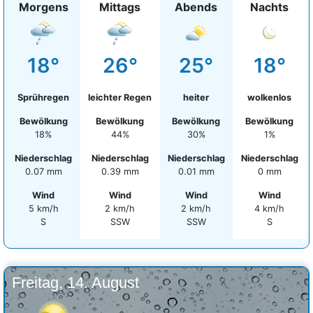
Morgens
Mittags
Abends
Nachts
18°
26°
25°
18°
Sprühregen
leichter Regen
heiter
wolkenlos
Bewölkung
Bewölkung
Bewölkung
Bewölkung
18%
44%
30%
1%
Niederschlag
Niederschlag
Niederschlag
Niederschlag
0.07 mm
0.39 mm
0.01 mm
0 mm
Wind
Wind
Wind
Wind
5 km/h
2 km/h
2 km/h
4 km/h
S
SSW
SSW
S
Freitag, 14. August