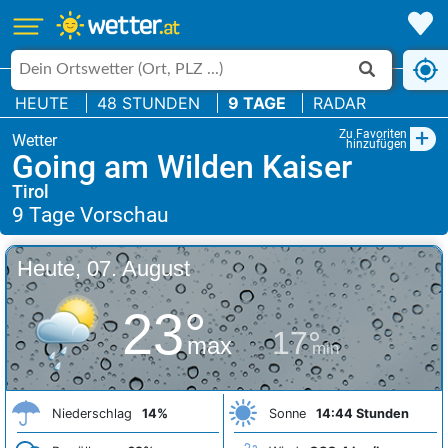
HEUTE
48 STUNDEN
9 TAGE
RADAR
+
Zu Favoriten
hinzufügen
Going am Wilden Kaiser
Tirol
Heute, 07. August
23°
17°
max
min
Niederschlag
14%
Sonne
14:44 Stunden