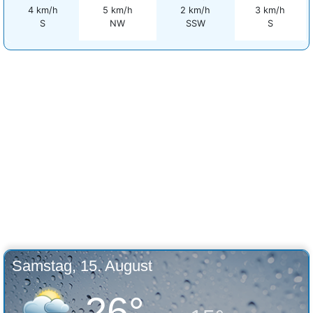
4 km/h
5 km/h
2 km/h
3 km/h
S
NW
SSW
S
Samstag, 15. August
26°