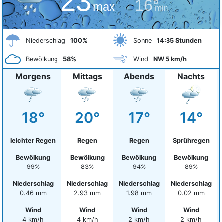
23°
16°
max
min
Niederschlag
100%
Sonne
14:35 Stunden
Bewölkung
58%
Wind
NW 5 km/h
Morgens
Mittags
Abends
Nachts
18°
20°
17°
14°
leichter Regen
Regen
Regen
Sprühregen
Bewölkung
Bewölkung
Bewölkung
Bewölkung
99%
83%
94%
89%
Niederschlag
Niederschlag
Niederschlag
Niederschlag
0.46 mm
2.93 mm
1.98 mm
0.02 mm
Wind
Wind
Wind
Wind
4 km/h
4 km/h
2 km/h
2 km/h