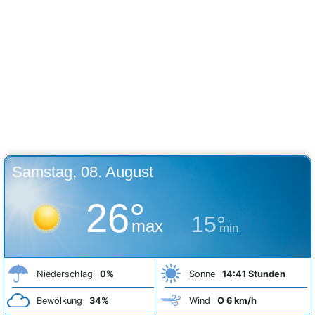
Samstag, 08. August
26°
15°
max
min
Niederschlag
0%
Sonne
14:41 Stunden
Bewölkung
34%
Wind
O 6 km/h