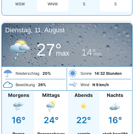
WSW
WNW
S
S
Dienstag, 11. August
27°
14°
max
min
Niederschlag
20%
Sonne
14:32 Stunden
Bewölkung
26%
Wind
N 9 km/h
Morgens
Mittags
Abends
Nachts
16°
24°
22°
16°
Regen
Regenschauer
sonnig
stark bewölkt