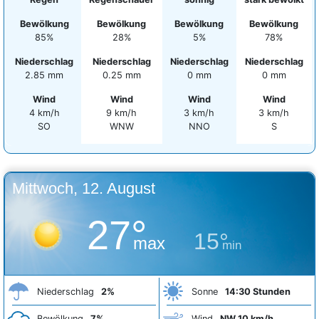
Bewölkung
Bewölkung
Bewölkung
Bewölkung
85%
28%
5%
78%
Niederschlag
Niederschlag
Niederschlag
Niederschlag
2.85 mm
0.25 mm
0 mm
0 mm
Wind
Wind
Wind
Wind
4 km/h
9 km/h
3 km/h
3 km/h
SO
WNW
NNO
S
Mittwoch, 12. August
27°
15°
max
min
Niederschlag
2%
Sonne
14:30 Stunden
Bewölkung
7%
Wind
NW 10 km/h