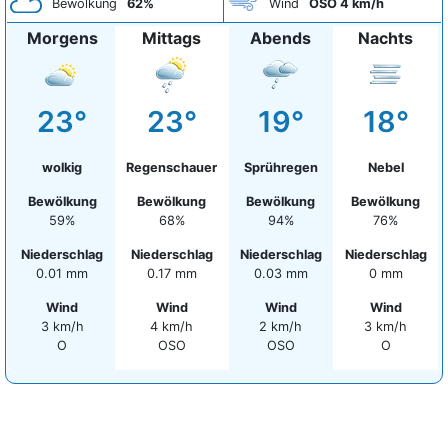
Bewölkung
62%
Wind
OSO 4 km/h
Morgens
Mittags
Abends
Nachts
23°
23°
19°
18°
wolkig
Regenschauer
Sprühregen
Nebel
Bewölkung
Bewölkung
Bewölkung
Bewölkung
59%
68%
94%
76%
Niederschlag
Niederschlag
Niederschlag
Niederschlag
0.01 mm
0.17 mm
0.03 mm
0 mm
Wind
Wind
Wind
Wind
3 km/h
4 km/h
2 km/h
3 km/h
O
OSO
OSO
O