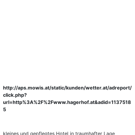
http://aps.mowis.at/static/kunden/wetter.at/adreport/
click.php?
url=http%3A%2F%2Fwww.hagerhof.at&adid=1137518
5
kleines und gepflegtes Hotel in traumhafter Lage