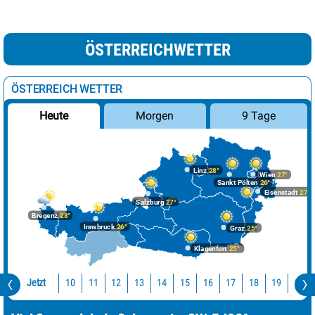
ÖSTERREICHWETTER
ÖSTERREICH WETTER
Morgen
9 Tage
Heute
Linz
28°
Wien
27°
Sankt Pölten
26°
Eisenstadt
27°
Salzburg
27°
Bregenz
28°
Innsbruck
26°
Graz
25°
Klagenfurt
25°
Jetzt
10
11
12
13
14
15
16
17
18
19
20