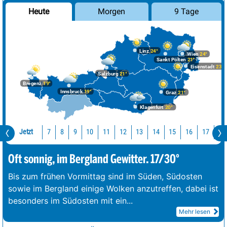
Morgen
9 Tage
Heute
Linz
24°
Wien
24°
Sankt Pölten
21°
Eisenstadt
23°
Salzburg
21°
Bregenz
19°
Innsbruck
19°
Graz
21°
Klagenfurt
20°
Jetzt
10
11
12
13
14
15
16
17
18
7
8
9
Oft sonnig, im Bergland Gewitter. 17/30°
Bis zum frühen Vormittag sind im Süden, Südosten
sowie im Bergland einige Wolken anzutreffen, dabei ist
besonders im Südosten mit ein
...
Mehr lesen