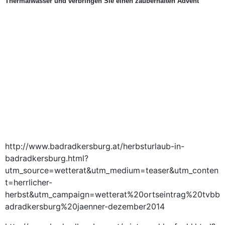
Thermalwasser und verbringen Sie einen zauberhaften Advent
http://www.badradkersburg.at/herbsturlaub-in-
badradkersburg.html?
utm_source=wetterat&utm_medium=teaser&utm_conten
t=herrlicher-
herbst&utm_campaign=wetterat%20ortseintrag%20tvbb
adradkersburg%20jaenner-dezember2014