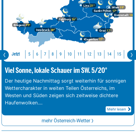
Linz
21°
Wien
19°
Sankt Pölten
17°
Eisenstadt
16°
Salzburg
16°
Bregenz
19°
Innsbruck
18°
Graz
17°
Klagenfurt
17°
Jetzt
10
11
12
13
14
15
16
5
6
7
8
9
Viel Sonne, lokale Schauer im SW. 5/20°
Der heutige Nachmittag sorgt weiterhin für sonnigen
Wettercharakter in weiten Teilen Österreichs, im
Westen und Süden zeigen sich zeitweise dichtere
Haufenwolken.
...
Mehr lesen
mehr Österreich-Wetter