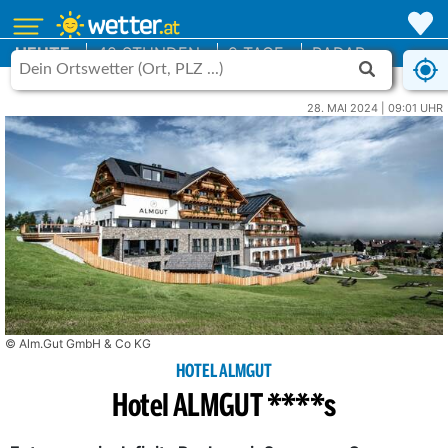
HEUTE
48 STUNDEN
9 TAGE
RADAR
28. MAI 2024 | 09:01 UHR
© Alm.Gut GmbH & Co KG
HOTEL ALMGUT
Hotel ALMGUT ****s