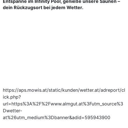
Entspanne im Infinity Pool, genieße unsere Saunen –
dein Rückzugsort bei jedem Wetter.
https://aps.mowis.at/static/kunden/wetter.at/adreport/cl
ick.php?
url=https%3A%2F%2Fwww.almgut.at%3Futm_source%3
Dwetter-
at%26utm_medium%3Dbanner&adid=595943900