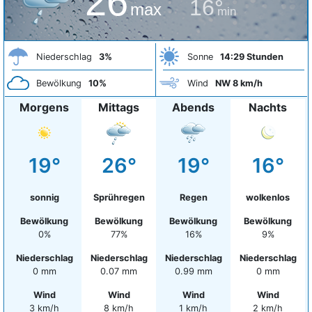
26°
16°
max
min
Niederschlag
3%
Sonne
14:29 Stunden
Bewölkung
10%
Wind
NW 8 km/h
Morgens
Mittags
Abends
Nachts
19°
26°
19°
16°
sonnig
Sprühregen
Regen
wolkenlos
Bewölkung
Bewölkung
Bewölkung
Bewölkung
0%
77%
16%
9%
Niederschlag
Niederschlag
Niederschlag
Niederschlag
0 mm
0.07 mm
0.99 mm
0 mm
Wind
Wind
Wind
Wind
3 km/h
8 km/h
1 km/h
2 km/h