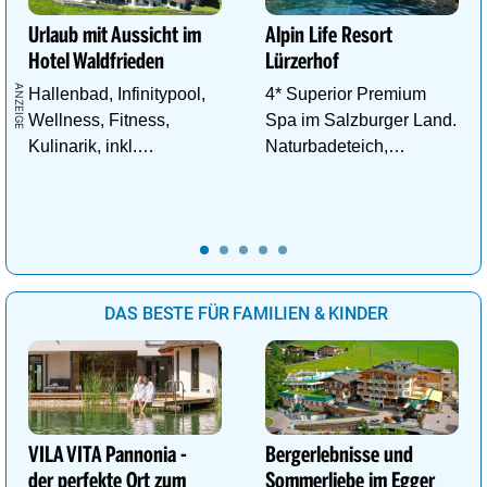
Urlaub mit Aussicht im
Alpin Life Resort
Hotel Waldfrieden
Lürzerhof
Hallenbad, Infinitypool,
4* Superior Premium
Wellness, Fitness,
Spa im Salzburger Land.
Kulinarik, inkl.
Naturbadeteich,
Schladming - Dachstein
Eventsauna, Gourmet
Sommercard,
und Wein.
Wandergebiet.
DAS BESTE FÜR FAMILIEN & KINDER
VILA VITA Pannonia -
Bergerlebnisse und
der perfekte Ort zum
Sommerliebe im Egger