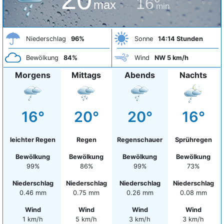
16°
max
min
Niederschlag
96%
Sonne
14:14 Stunden
Bewölkung
84%
Wind
NW 5 km/h
Morgens
Mittags
Abends
Nachts
16°
20°
20°
16°
leichter Regen
Regen
Regenschauer
Sprühregen
Bewölkung
Bewölkung
Bewölkung
Bewölkung
99%
86%
99%
73%
Niederschlag
Niederschlag
Niederschlag
Niederschlag
0.46 mm
0.75 mm
0.26 mm
0.08 mm
Wind
Wind
Wind
Wind
1 km/h
5 km/h
3 km/h
3 km/h