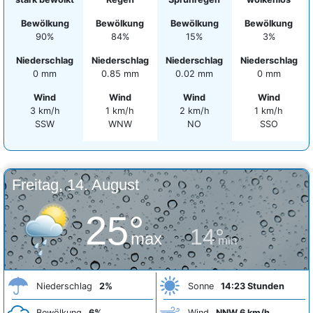
Bewölkung
Bewölkung
Bewölkung
Bewölkung
90%
84%
15%
3%
Niederschlag
Niederschlag
Niederschlag
Niederschlag
0 mm
0.85 mm
0.02 mm
0 mm
Wind
Wind
Wind
Wind
3 km/h
1 km/h
2 km/h
1 km/h
SSW
WNW
NO
SSO
Freitag, 14. August
25°
14°
max
min
Niederschlag
2%
Sonne
14:23 Stunden
Bewölkung
6%
Wind
NNW 6 km/h