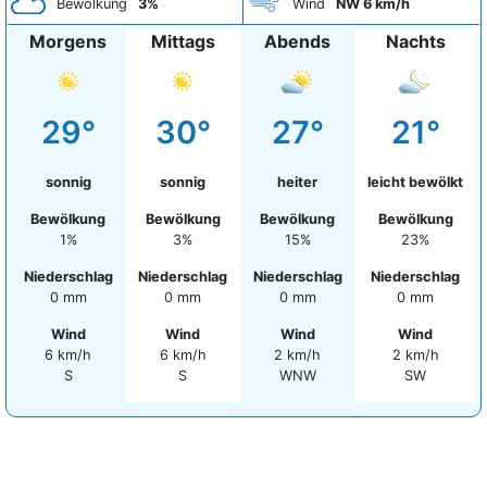
Bewölkung
3%
Wind
NW 6 km/h
Morgens
Mittags
Abends
Nachts
29°
30°
27°
21°
sonnig
sonnig
heiter
leicht bewölkt
Bewölkung
Bewölkung
Bewölkung
Bewölkung
1%
3%
15%
23%
Niederschlag
Niederschlag
Niederschlag
Niederschlag
0 mm
0 mm
0 mm
0 mm
Wind
Wind
Wind
Wind
6 km/h
6 km/h
2 km/h
2 km/h
S
S
WNW
SW