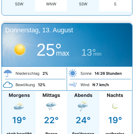
SSW
WNW
SSW
S
Donnerstag, 13. August
25°
13°
max
min
Niederschlag
2%
Sonne
14:26 Stunden
Bewölkung
12%
Wind
N 7 km/h
Morgens
Mittags
Abends
Nachts
19°
22°
24°
19°
stark bewölkt
Regen
Sprühregen
wolkenlos