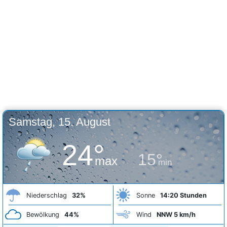
Samstag, 15. August
24°
15°
max
min
Niederschlag
32%
Sonne
14:20 Stunden
Bewölkung
44%
Wind
NNW 5 km/h