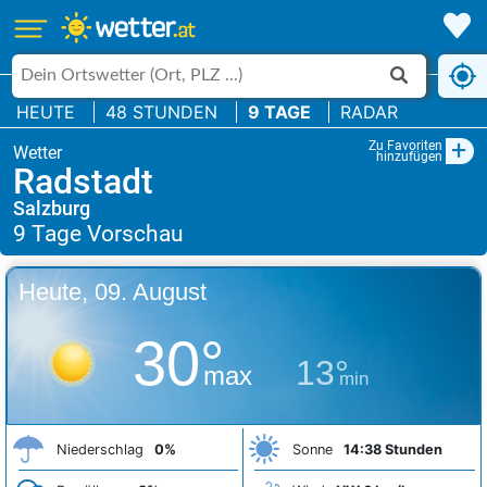
HEUTE
48 STUNDEN
9 TAGE
RADAR
+
Zu Favoriten
hinzufügen
Radstadt
Salzburg
Heute, 09. August
30°
13°
max
min
Niederschlag
0%
Sonne
14:38 Stunden