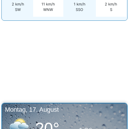
2 km/h
11 km/h
1 km/h
2 km/h
SW
WNW
SSO
S
Montag, 17. August
20°