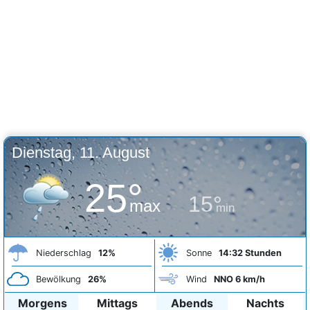
Dienstag, 11. August
25°
15°
max
min
Niederschlag
12%
Sonne
14:32 Stunden
Bewölkung
26%
Wind
NNO 6 km/h
Morgens
Mittags
Abends
Nachts