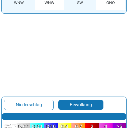
WNW
WNW
SW
ONO
Niederschlag
Bewölkung
mm/ m²/
0.02
0.04
0.16
0.4
0.7
2
4
>5
15min