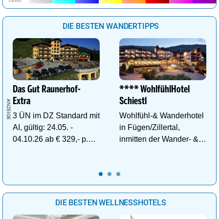
DIE BESTEN WANDERTIPPS
Das Gut Raunerhof-
**** WohlfühlHotel
Extra
Schiestl
3 ÜN im DZ Standard mit
Wohlfühl-& Wanderhotel
AI, gültig: 24.05. -
in Fügen/Zillertal,
04.10.26 ab € 329,- p.P.
inmitten der Wander- &
inkl. Gratis Dachstein-
Skigebiete Spieljoch und
Sommercard.
Hochfügen
DIE BESTEN WELLNESSHOTELS