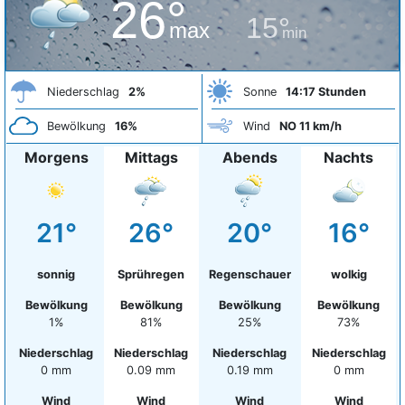
26°
15°
max
min
Niederschlag
2%
Sonne
14:17 Stunden
Bewölkung
16%
Wind
NO 11 km/h
Morgens
Mittags
Abends
Nachts
21°
26°
20°
16°
sonnig
Sprühregen
Regenschauer
wolkig
Bewölkung
Bewölkung
Bewölkung
Bewölkung
1%
81%
25%
73%
Niederschlag
Niederschlag
Niederschlag
Niederschlag
0 mm
0.09 mm
0.19 mm
0 mm
Wind
Wind
Wind
Wind