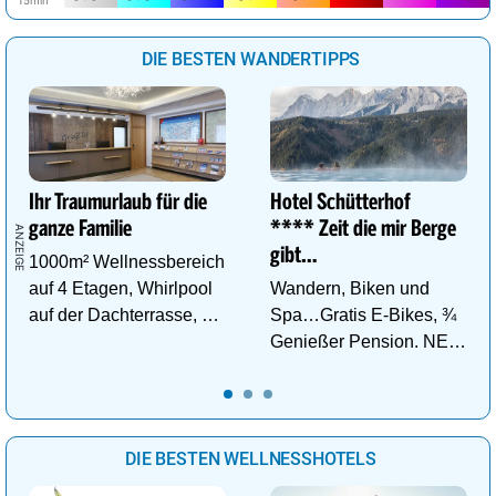
DIE BESTEN WANDERTIPPS
Ihr Traumurlaub für die
Hotel Schütterhof
ganze Familie
**** Zeit die mir Berge
gibt…
1000m² Wellnessbereich
auf 4 Etagen, Whirlpool
Wandern, Biken und
auf der Dachterrasse, 4
Spa…Gratis E-Bikes, ¾
ThemenSaunen
Genießer Pension. NEU:
DZ Deluxe – ab sofort
buchbar!
DIE BESTEN WELLNESSHOTELS