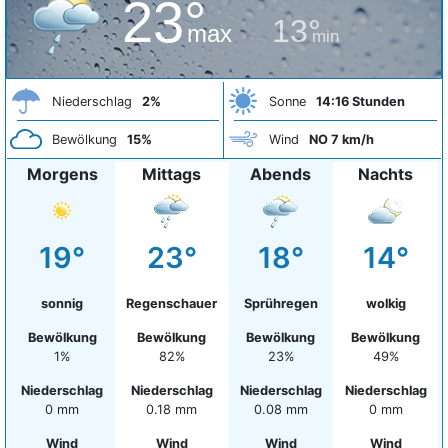
23°
13°
max
min
Niederschlag
2%
Sonne
14:16 Stunden
Bewölkung
15%
Wind
NO 7 km/h
Morgens
Mittags
Abends
Nachts
19°
23°
18°
14°
sonnig
Regenschauer
Sprühregen
wolkig
Bewölkung
Bewölkung
Bewölkung
Bewölkung
1%
82%
23%
49%
Niederschlag
Niederschlag
Niederschlag
Niederschlag
0 mm
0.18 mm
0.08 mm
0 mm
Wind
Wind
Wind
Wind