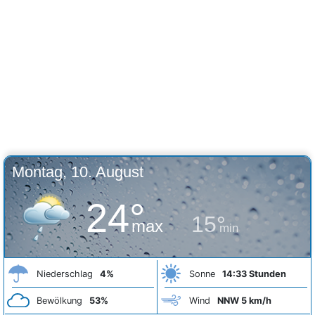
Montag, 10. August
24°
15°
max
min
Niederschlag
4%
Sonne
14:33 Stunden
Bewölkung
53%
Wind
NNW 5 km/h