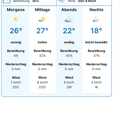
Bewölkung
30%
Wind
SSO 8 km/h
Morgens
Mittags
Abends
Nachts
26°
27°
22°
18°
sonnig
heiter
wolkig
leicht bewölkt
Bewölkung
Bewölkung
Bewölkung
Bewölkung
4%
32%
45%
37%
Niederschlag
Niederschlag
Niederschlag
Niederschlag
0 mm
0 mm
0 mm
0 mm
Wind
Wind
Wind
Wind
7 km/h
8 km/h
4 km/h
3 km/h
SSO
OSO
SW
W