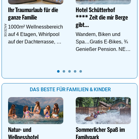
Ihr Traumurlaub für die
Hotel Schütterhof
ganze Familie
**** Zeit die mir Berge
gibt…
1000m² Wellnessbereich
auf 4 Etagen, Whirlpool
Wandern, Biken und
auf der Dachterrasse, 4
Spa…Gratis E-Bikes, ¾
ThemenSaunen
Genießer Pension. NEU:
DZ Deluxe – ab sofort
buchbar!
DAS BESTE FÜR FAMILIEN & KINDER
Natur- und
Sommerlicher Spaß im
Wellnesshotel
Familypark