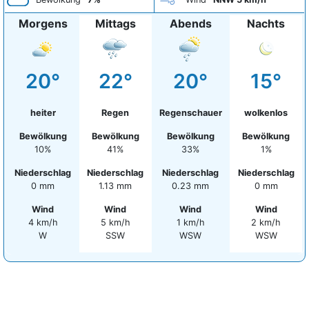
Morgens
Mittags
Abends
Nachts
20°
22°
20°
15°
heiter
Regen
Regenschauer
wolkenlos
Bewölkung
Bewölkung
Bewölkung
Bewölkung
10%
41%
33%
1%
Niederschlag
Niederschlag
Niederschlag
Niederschlag
0 mm
1.13 mm
0.23 mm
0 mm
Wind
Wind
Wind
Wind
4 km/h
5 km/h
1 km/h
2 km/h
W
SSW
WSW
WSW