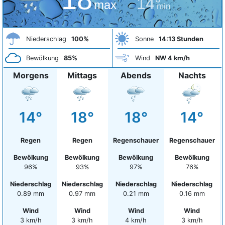
14°
max
min
Niederschlag
100%
Sonne
14:13 Stunden
Bewölkung
85%
Wind
NW 4 km/h
Morgens
Mittags
Abends
Nachts
14°
18°
18°
14°
Regen
Regen
Regenschauer
Regenschauer
Bewölkung
Bewölkung
Bewölkung
Bewölkung
96%
93%
97%
76%
Niederschlag
Niederschlag
Niederschlag
Niederschlag
0.89 mm
0.97 mm
0.21 mm
0.16 mm
Wind
Wind
Wind
Wind
3 km/h
3 km/h
4 km/h
3 km/h