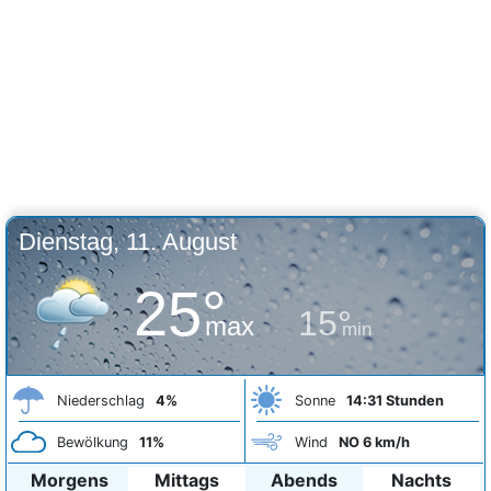
Dienstag, 11. August
25°
15°
max
min
Niederschlag
4%
Sonne
14:31 Stunden
Bewölkung
11%
Wind
NO 6 km/h
Morgens
Mittags
Abends
Nachts