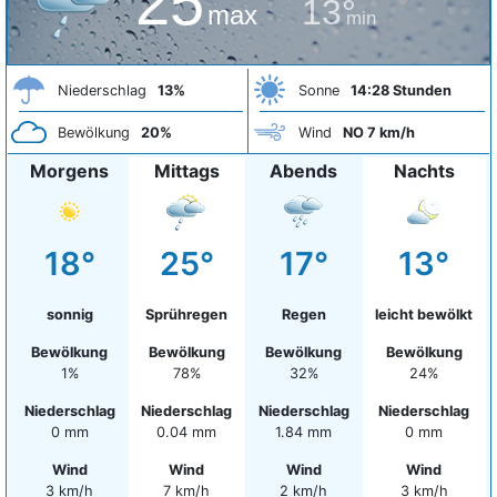
25°
13°
max
min
Niederschlag
13%
Sonne
14:28 Stunden
Bewölkung
20%
Wind
NO 7 km/h
Morgens
Mittags
Abends
Nachts
18°
25°
17°
13°
sonnig
Sprühregen
Regen
leicht bewölkt
Bewölkung
Bewölkung
Bewölkung
Bewölkung
1%
78%
32%
24%
Niederschlag
Niederschlag
Niederschlag
Niederschlag
0 mm
0.04 mm
1.84 mm
0 mm
Wind
Wind
Wind
Wind
3 km/h
7 km/h
2 km/h
3 km/h