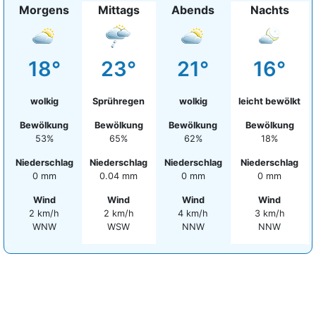
Morgens
Mittags
Abends
Nachts
18°
23°
21°
16°
wolkig
Sprühregen
wolkig
leicht bewölkt
Bewölkung
Bewölkung
Bewölkung
Bewölkung
53%
65%
62%
18%
Niederschlag
Niederschlag
Niederschlag
Niederschlag
0 mm
0.04 mm
0 mm
0 mm
Wind
Wind
Wind
Wind
2 km/h
2 km/h
4 km/h
3 km/h
WNW
WSW
NNW
NNW