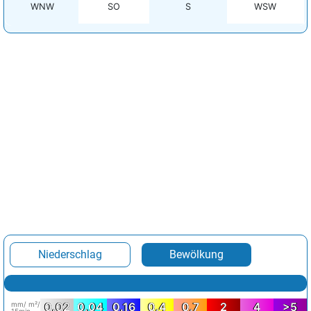
WNW
SO
S
WSW
Niederschlag
Bewölkung
mm/ m²/
0.02
0.04
0.16
0.4
0.7
2
4
>5
15min