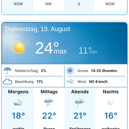
WSW
NW
S
WSW
Donnerstag, 13. August
24°
11°
max
min
Niederschlag
2%
Sonne
14:25 Stunden
Bewölkung
11%
Wind
NO 8 km/h
Morgens
Mittags
Abends
Nachts
18°
22°
21°
16°
wolkig
Regen
Sprühregen
wolkenlos