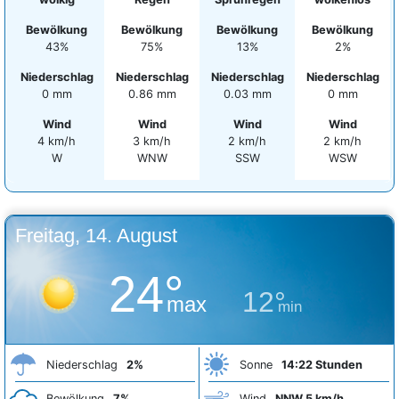
Bewölkung
Bewölkung
Bewölkung
Bewölkung
43%
75%
13%
2%
Niederschlag
Niederschlag
Niederschlag
Niederschlag
0 mm
0.86 mm
0.03 mm
0 mm
Wind
Wind
Wind
Wind
4 km/h
3 km/h
2 km/h
2 km/h
W
WNW
SSW
WSW
Freitag, 14. August
24°
12°
max
min
Niederschlag
2%
Sonne
14:22 Stunden
Bewölkung
7%
Wind
NNW 5 km/h