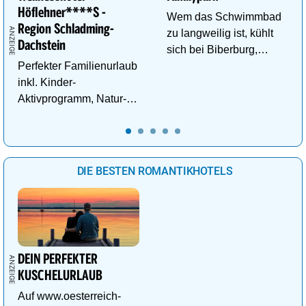
Höflehner****S -
Wem das Schwimmbad
Region Schladming-
zu langweilig ist, kühlt
Dachstein
sich bei Biberburg,
Perfekter Familienurlaub
Krokobahn & Co. ab!
inkl. Kinder-
Aktivprogramm, Natur-
Abenteuer, Alpakas Meet
& Greet, Familien-Spa
uvm.
DIE BESTEN ROMANTIKHOTELS
DEIN PERFEKTER
KUSCHELURLAUB
Auf www.oesterreich-