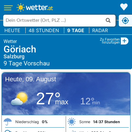
HEUTE
48 STUNDEN
9 TAGE
RADAR
+
Zu Favoriten
hinzufügen
Göriach
Salzburg
Heute, 09. August
27°
12°
max
min
Niederschlag
0%
Sonne
14:37 Stunden