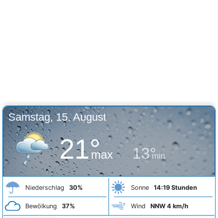
Samstag, 15. August
21°
13°
max
min
Niederschlag
30%
Sonne
14:19 Stunden
Bewölkung
37%
Wind
NNW 4 km/h