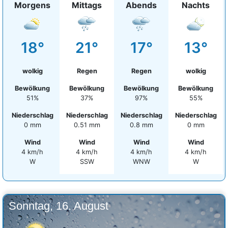
Morgens
Mittags
Abends
Nachts
18°
21°
17°
13°
wolkig
Regen
Regen
wolkig
Bewölkung
Bewölkung
Bewölkung
Bewölkung
51%
37%
97%
55%
Niederschlag
Niederschlag
Niederschlag
Niederschlag
0 mm
0.51 mm
0.8 mm
0 mm
Wind
Wind
Wind
Wind
4 km/h
4 km/h
4 km/h
4 km/h
W
SSW
WNW
W
Sonntag, 16. August