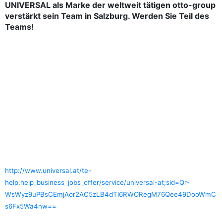
UNIVERSAL als Marke der weltweit tätigen otto-group
verstärkt sein Team in Salzburg. Werden Sie Teil des
Teams!
http://www.universal.at/te-
help.help_business_jobs_offer/service/universal-at;sid=Qr-
WsWyz9uPBsCEmjAor2AC5zLB4dTl6RWORegM76Qee49DooWmC
s6Fx5Wa4nw==