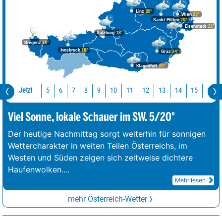
Linz
20°
Wien
23°
Sankt Pölten
20°
Eisenstadt
22°
Salzburg
18°
Bregenz
18°
Innsbruck
18°
Graz
24°
Klagenfurt
20°
Jetzt
10
11
12
13
14
15
16
5
6
7
8
9
Viel Sonne, lokale Schauer im SW. 5/20°
Der heutige Nachmittag sorgt weiterhin für sonnigen
Wettercharakter in weiten Teilen Österreichs, im
Westen und Süden zeigen sich zeitweise dichtere
Haufenwolken.
...
Mehr lesen
mehr Österreich-Wetter