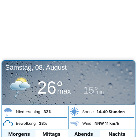
Samstag, 08. August
26°
15°
max
min
Niederschlag
32%
Sonne
14:49 Stunden
Bewölkung
38%
Wind
NNW 11 km/h
Morgens
Mittags
Abends
Nachts