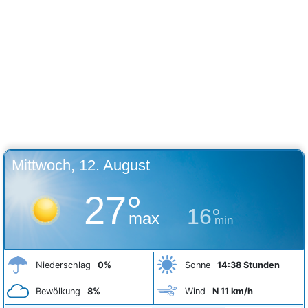
Mittwoch, 12. August
27°
16°
max
min
Niederschlag
0%
Sonne
14:38 Stunden
Bewölkung
8%
Wind
N 11 km/h