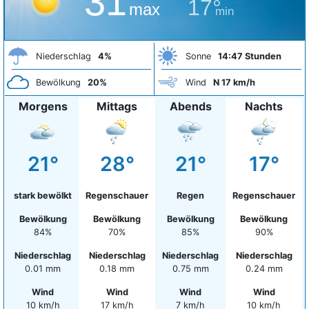
31°
17°
max
min
Niederschlag
4%
Sonne
14:47 Stunden
Bewölkung
20%
Wind
N 17 km/h
Morgens
Mittags
Abends
Nachts
21°
28°
21°
17°
stark bewölkt
Regenschauer
Regen
Regenschauer
Bewölkung
Bewölkung
Bewölkung
Bewölkung
84%
70%
85%
90%
Niederschlag
Niederschlag
Niederschlag
Niederschlag
0.01 mm
0.18 mm
0.75 mm
0.24 mm
Wind
Wind
Wind
Wind
10 km/h
17 km/h
7 km/h
10 km/h