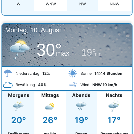
W
WNW
NW
NNW
Montag, 10. August
30°
19°
max
min
Niederschlag
12%
Sonne
14:44 Stunden
Bewölkung
40%
Wind
NNW 19 km/h
Morgens
Mittags
Abends
Nachts
20°
26°
19°
17°
Sprühregen
wolkig
Regen
Regenschauer