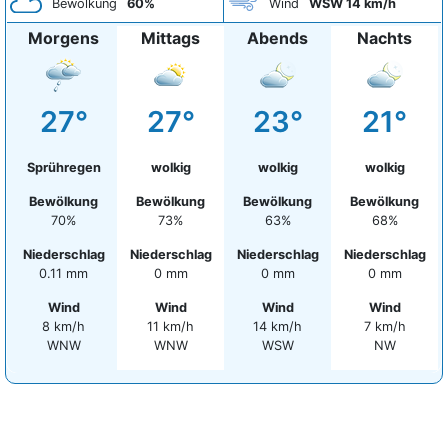
Bewölkung
60%
Wind
WSW 14 km/h
Morgens
Mittags
Abends
Nachts
27°
27°
23°
21°
Sprühregen
wolkig
wolkig
wolkig
Bewölkung
Bewölkung
Bewölkung
Bewölkung
70%
73%
63%
68%
Niederschlag
Niederschlag
Niederschlag
Niederschlag
0.11 mm
0 mm
0 mm
0 mm
Wind
Wind
Wind
Wind
8 km/h
11 km/h
14 km/h
7 km/h
WNW
WNW
WSW
NW