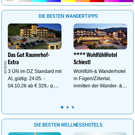
DIE BESTEN WANDERTIPPS
Das Gut Raunerhof-
**** WohlfühlHotel
Extra
Schiestl
3 ÜN im DZ Standard mit
Wohlfühl-& Wanderhotel
AI, gültig: 24.05. -
in Fügen/Zillertal,
04.10.26 ab € 329,- p.P.
inmitten der Wander- &
inkl. Gratis Dachstein-
Skigebiete Spieljoch und
Sommercard.
Hochfügen
DIE BESTEN WELLNESSHOTELS