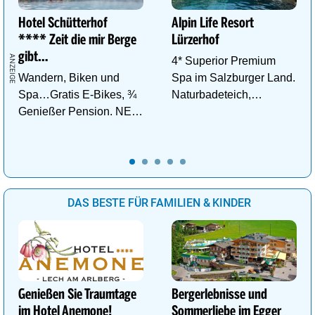
Hotel Schütterhof
Alpin Life Resort
**** Zeit die mir Berge
Lürzerhof
gibt…
4* Superior Premium
Wandern, Biken und
Spa im Salzburger Land.
Spa…Gratis E-Bikes, ¾
Naturbadeteich,
Genießer Pension. NEU:
Eventsauna, Gourmet
DZ Deluxe – ab sofort
und Wein.
buchbar!
DAS BESTE FÜR FAMILIEN & KINDER
Genießen Sie Traumtage
Bergerlebnisse und
im Hotel Anemone!
Sommerliebe im Egger