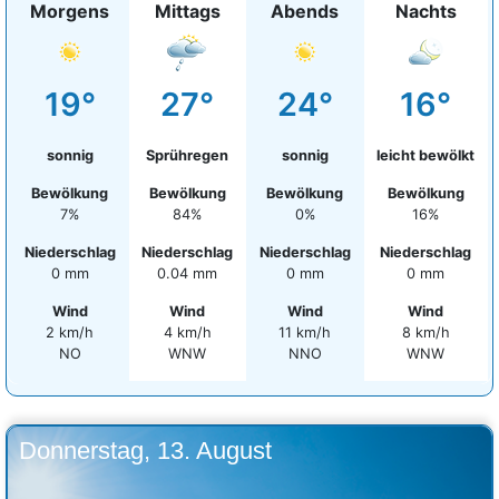
Morgens
Mittags
Abends
Nachts
19°
27°
24°
16°
sonnig
Sprühregen
sonnig
leicht bewölkt
Bewölkung
Bewölkung
Bewölkung
Bewölkung
7%
84%
0%
16%
Niederschlag
Niederschlag
Niederschlag
Niederschlag
0 mm
0.04 mm
0 mm
0 mm
Wind
Wind
Wind
Wind
2 km/h
4 km/h
11 km/h
8 km/h
NO
WNW
NNO
WNW
Donnerstag, 13. August