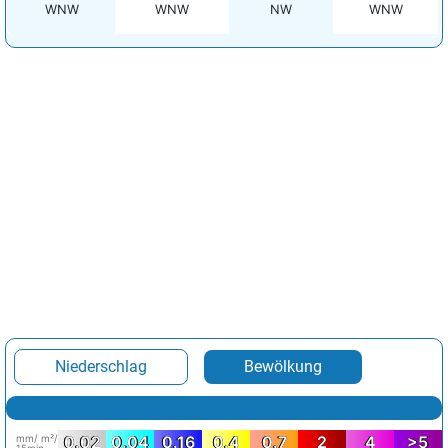
WNW
WNW
NW
WNW
Niederschlag
Bewölkung
mm/ m²/
0.02
0.04
0.16
0.4
0.7
2
4
>5
15min