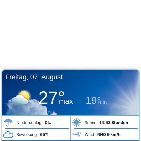
Freitag, 07. August
27°
19°
max
min
Niederschlag
0%
Sonne
14:53 Stunden
Bewölkung
65%
Wind
NNO 9 km/h