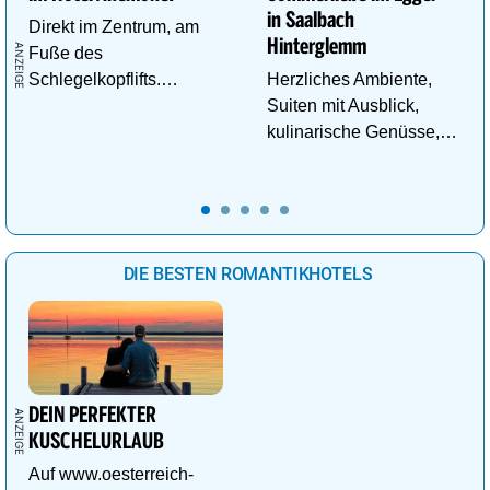
in Saalbach
Direkt im Zentrum, am
Hinterglemm
Fuße des
Schlegelkopflifts.
Herzliches Ambiente,
Traumhafte
Suiten mit Ausblick,
Wellnessanlage!
kulinarische Genüsse,
Wasserwelt in
Panoramalage u.v.m.
DIE BESTEN ROMANTIKHOTELS
DEIN PERFEKTER
KUSCHELURLAUB
Auf www.oesterreich-