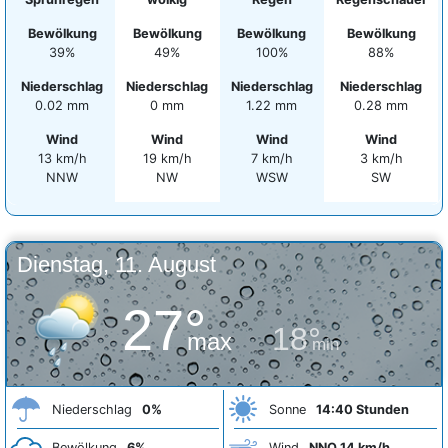
Bewölkung
Bewölkung
Bewölkung
Bewölkung
39%
49%
100%
88%
Niederschlag
Niederschlag
Niederschlag
Niederschlag
0.02 mm
0 mm
1.22 mm
0.28 mm
Wind
Wind
Wind
Wind
13 km/h
19 km/h
7 km/h
3 km/h
NNW
NW
WSW
SW
Dienstag, 11. August
27°
18°
max
min
Niederschlag
0%
Sonne
14:40 Stunden
Bewölkung
6%
Wind
NNO 14 km/h