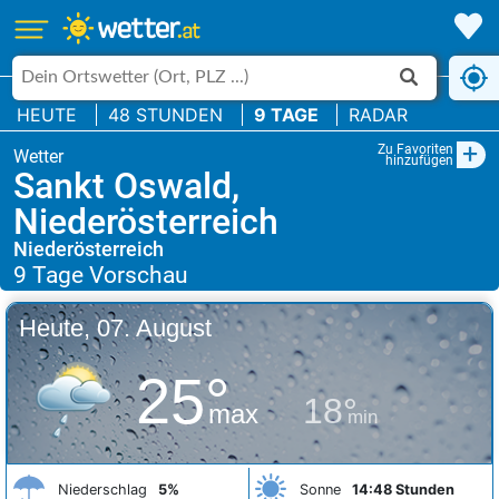
HEUTE
48 STUNDEN
9 TAGE
RADAR
+
Zu Favoriten
hinzufügen
Sankt Oswald,
Niederösterreich
Niederösterreich
Heute, 07. August
25°
18°
max
min
Niederschlag
5%
Sonne
14:48 Stunden