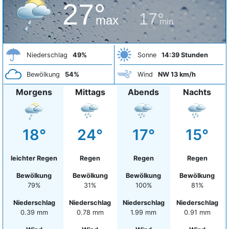
27°
17°
max
min
Niederschlag
49%
Sonne
14:39 Stunden
Bewölkung
54%
Wind
NW 13 km/h
Morgens
Mittags
Abends
Nachts
18°
24°
17°
15°
leichter Regen
Regen
Regen
Regen
Bewölkung
Bewölkung
Bewölkung
Bewölkung
79%
31%
100%
81%
Niederschlag
Niederschlag
Niederschlag
Niederschlag
0.39 mm
0.78 mm
1.99 mm
0.91 mm