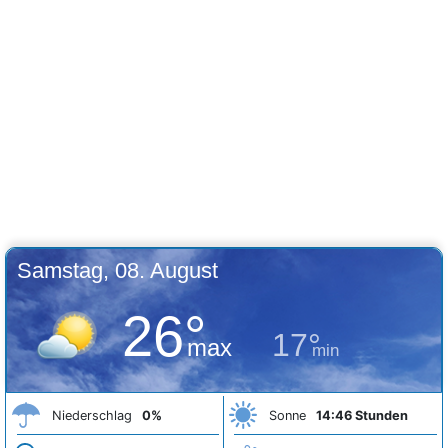
Samstag, 08. August
26°
17°
max
min
Niederschlag
0%
Sonne
14:46 Stunden