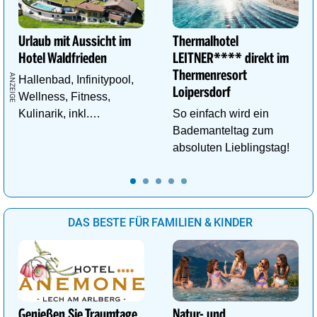
Urlaub mit Aussicht im
Thermalhotel
Hotel Waldfrieden
LEITNER**** direkt im
Thermenresort
Hallenbad, Infinitypool,
Loipersdorf
Wellness, Fitness,
Kulinarik, inkl.
So einfach wird ein
Schladming - Dachstein
Bademanteltag zum
Sommercard,
absoluten Lieblingstag!
Wandergebiet.
DAS BESTE FÜR FAMILIEN & KINDER
Genießen Sie Traumtage
Natur- und