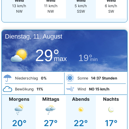
Wind
Wind
Wind
Wind
13 km/h
11 km/h
5 km/h
6 km/h
NW
NW
SSW
SW
Dienstag, 11. August
29°
19°
max
min
Niederschlag
0%
Sonne
14:37 Stunden
Bewölkung
11%
Wind
NO 15 km/h
Morgens
Mittags
Abends
Nachts
20°
27°
22°
17°