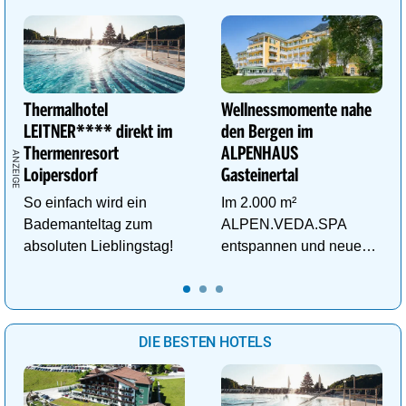
Thermalhotel
Wellnessmomente nahe
LEITNER**** direkt im
den Bergen im
Thermenresort
ALPENHAUS
Loipersdorf
Gasteinertal
So einfach wird ein
Im 2.000 m²
Bademanteltag zum
ALPEN.VEDA.SPA
absoluten Lieblingstag!
entspannen und neue
Kraft im Tal der
Gesundheit tanken.
DIE BESTEN HOTELS