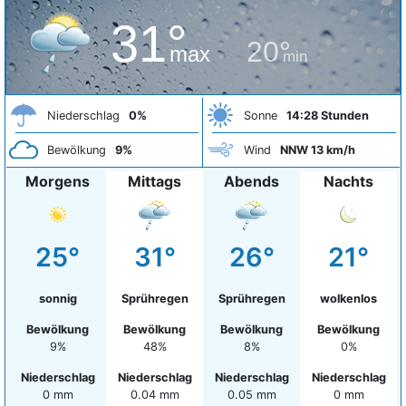
31°
20°
max
min
Niederschlag
0%
Sonne
14:28 Stunden
Bewölkung
9%
Wind
NNW 13 km/h
Morgens
Mittags
Abends
Nachts
25°
31°
26°
21°
sonnig
Sprühregen
Sprühregen
wolkenlos
Bewölkung
Bewölkung
Bewölkung
Bewölkung
9%
48%
8%
0%
Niederschlag
Niederschlag
Niederschlag
Niederschlag
0 mm
0.04 mm
0.05 mm
0 mm