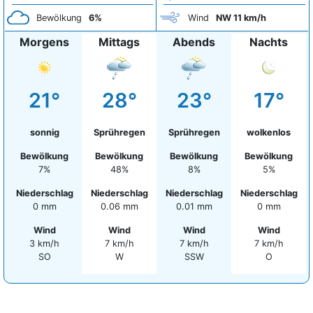
Bewölkung
6%
Wind
NW 11 km/h
Morgens
Mittags
Abends
Nachts
21°
28°
23°
17°
sonnig
Sprühregen
Sprühregen
wolkenlos
Bewölkung
Bewölkung
Bewölkung
Bewölkung
7%
48%
8%
5%
Niederschlag
Niederschlag
Niederschlag
Niederschlag
0 mm
0.06 mm
0.01 mm
0 mm
Wind
Wind
Wind
Wind
3 km/h
7 km/h
7 km/h
7 km/h
SO
W
SSW
O