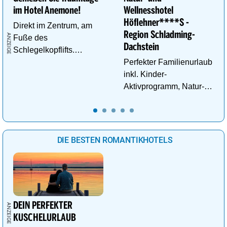
im Hotel Anemone!
Wellnesshotel
Höflehner****S -
Direkt im Zentrum, am
Region Schladming-
Fuße des
Dachstein
Schlegelkopflifts.
Traumhafte
Perfekter Familienurlaub
Wellnessanlage!
inkl. Kinder-
Aktivprogramm, Natur-
Abenteuer, Alpakas Meet
& Greet, Familien-Spa
uvm.
DIE BESTEN ROMANTIKHOTELS
DEIN PERFEKTER
KUSCHELURLAUB