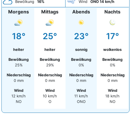
Bewölkung
16%
Wind
ONO 14 km/h
Morgens
Mittags
Abends
Nachts
18°
25°
23°
17°
heiter
heiter
sonnig
wolkenlos
Bewölkung
Bewölkung
Bewölkung
Bewölkung
25%
29%
0%
0%
Niederschlag
Niederschlag
Niederschlag
Niederschlag
0 mm
0 mm
0 mm
0 mm
Wind
Wind
Wind
Wind
12 km/h
10 km/h
11 km/h
18 km/h
NO
O
ONO
NO