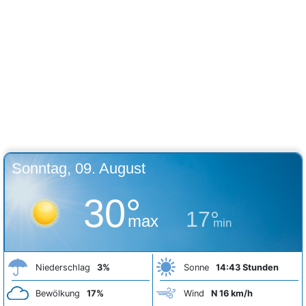
Sonntag, 09. August
30°
17°
max
min
Niederschlag
3%
Sonne
14:43 Stunden
Bewölkung
17%
Wind
N 16 km/h