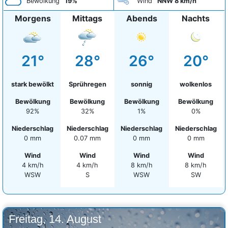
Bewölkung
19%
Wind
NNW 8 km/h
Morgens
Mittags
Abends
Nachts
21°
28°
26°
20°
stark bewölkt
Sprühregen
sonnig
wolkenlos
Bewölkung
Bewölkung
Bewölkung
Bewölkung
92%
32%
1%
0%
Niederschlag
Niederschlag
Niederschlag
Niederschlag
0 mm
0.07 mm
0 mm
0 mm
Wind
Wind
Wind
Wind
4 km/h
4 km/h
8 km/h
8 km/h
WSW
S
WSW
SW
Freitag, 14. August