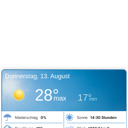
Donnerstag, 13. August
28°
17°
max
min
Niederschlag
0%
Sonne
14:30 Stunden