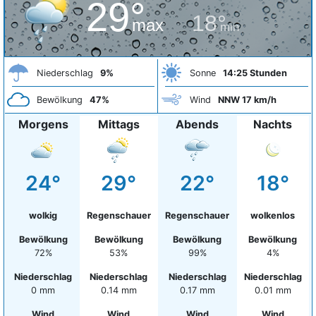
29°
18°
max
min
Niederschlag
9%
Sonne
14:25 Stunden
Bewölkung
47%
Wind
NNW 17 km/h
Morgens
Mittags
Abends
Nachts
24°
29°
22°
18°
wolkig
Regenschauer
Regenschauer
wolkenlos
Bewölkung
Bewölkung
Bewölkung
Bewölkung
72%
53%
99%
4%
Niederschlag
Niederschlag
Niederschlag
Niederschlag
0 mm
0.14 mm
0.17 mm
0.01 mm
Wind
Wind
Wind
Wind