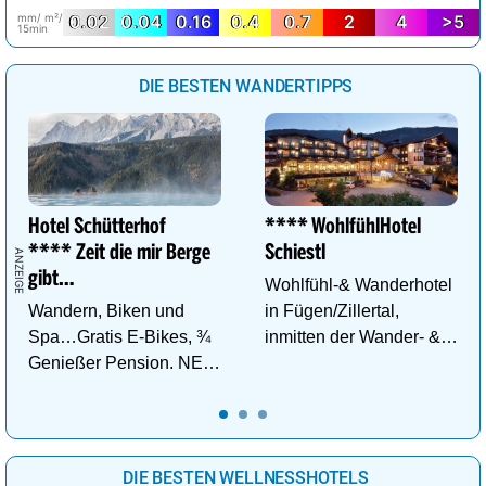
mm/ m²/
0.02
0.04
0.16
0.4
0.7
2
4
>5
15min
DIE BESTEN WANDERTIPPS
Hotel Schütterhof
**** WohlfühlHotel
**** Zeit die mir Berge
Schiestl
gibt…
Wohlfühl-& Wanderhotel
Wandern, Biken und
in Fügen/Zillertal,
Spa…Gratis E-Bikes, ¾
inmitten der Wander- &
Genießer Pension. NEU:
Skigebiete Spieljoch und
DZ Deluxe – ab sofort
Hochfügen
buchbar!
DIE BESTEN WELLNESSHOTELS