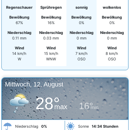
Regenschauer
Sprühregen
sonnig
wolkenlos
Bewölkung
Bewölkung
Bewölkung
Bewölkung
67%
16%
0%
0%
Niederschlag
Niederschlag
Niederschlag
Niederschlag
0.11 mm
0.03 mm
0 mm
0 mm
Wind
Wind
Wind
Wind
14 km/h
15 km/h
7 km/h
8 km/h
W
WNW
OSO
OSO
Mittwoch, 12. August
28°
16°
max
min
Niederschlag
0%
Sonne
14:34 Stunden