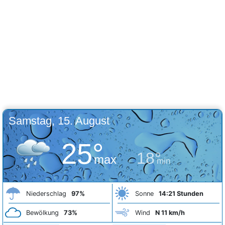
Samstag, 15. August
25°
18°
max
min
Niederschlag
97%
Sonne
14:21 Stunden
Bewölkung
73%
Wind
N 11 km/h