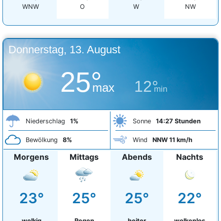
WNW
O
W
NW
Donnerstag, 13. August
25°
12°
max
min
Niederschlag
1%
Sonne
14:27 Stunden
Bewölkung
8%
Wind
NNW 11 km/h
Morgens
Mittags
Abends
Nachts
23°
25°
25°
22°
wolkig
Regen
heiter
wolkenlos