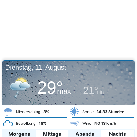
Dienstag, 11. August
29°
21°
max
min
Niederschlag
3%
Sonne
14:33 Stunden
Bewölkung
18%
Wind
NO 13 km/h
Morgens
Mittags
Abends
Nachts