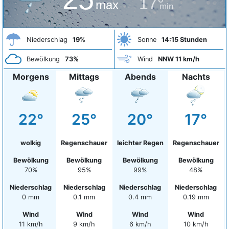
17°
max
min
Niederschlag
19%
Sonne
14:15 Stunden
Bewölkung
73%
Wind
NNW 11 km/h
Morgens
Mittags
Abends
Nachts
22°
25°
20°
17°
wolkig
Regenschauer
leichter Regen
Regenschauer
Bewölkung
Bewölkung
Bewölkung
Bewölkung
70%
95%
99%
48%
Niederschlag
Niederschlag
Niederschlag
Niederschlag
0 mm
0.1 mm
0.4 mm
0.19 mm
Wind
Wind
Wind
Wind
11 km/h
9 km/h
6 km/h
10 km/h