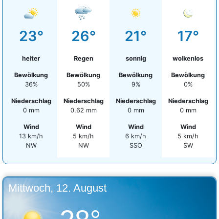
23°
26°
21°
17°
heiter
Regen
sonnig
wolkenlos
Bewölkung
Bewölkung
Bewölkung
Bewölkung
36%
50%
9%
0%
Niederschlag
Niederschlag
Niederschlag
Niederschlag
0 mm
0.62 mm
0 mm
0 mm
Wind
Wind
Wind
Wind
13 km/h
5 km/h
6 km/h
5 km/h
NW
NW
SSO
SW
Mittwoch, 12. August