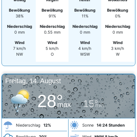
Bewölkung
Bewölkung
Bewölkung
Bewölkung
38%
91%
11%
0%
Niederschlag
Niederschlag
Niederschlag
Niederschlag
0 mm
0.55 mm
0 mm
0 mm
Wind
Wind
Wind
Wind
7 km/h
5 km/h
4 km/h
3 km/h
NW
O
WSW
W
Freitag, 14. August
28°
15°
max
min
Niederschlag
12%
Sonne
14:24 Stunden
Bewölkung
20%
Wind
NNW 8 km/h