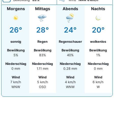
Morgens
Mittags
Abends
Nachts
26°
28°
24°
20°
sonnig
Regen
Regenschauer
wolkenlos
Bewölkung
Bewölkung
Bewölkung
Bewölkung
5%
83%
40%
1%
Niederschlag
Niederschlag
Niederschlag
Niederschlag
0 mm
1.11 mm
0.28 mm
0 mm
Wind
Wind
Wind
Wind
7 km/h
5 km/h
4 km/h
6 km/h
WNW
OSO
WNW
W