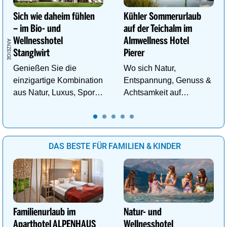
Sich wie daheim fühlen
Kühler Sommerurlaub
– im Bio- und
auf der Teichalm im
Wellnesshotel
Almwellness Hotel
Stanglwirt
Pierer
Genießen Sie die
Wo sich Natur,
einzigartige Kombination
Entspannung, Genuss &
aus Natur, Luxus, Sport,
Achtsamkeit auf
Wellness und Erholung.
einzigartige Weise
begegnen.
DAS BESTE FÜR FAMILIEN & KINDER
Familienurlaub im
Natur- und
Aparthotel ALPENHAUS
Wellnesshotel