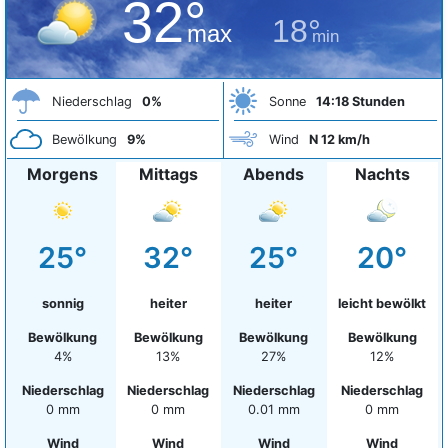
32°
18°
max
min
Niederschlag
0%
Sonne
14:18 Stunden
Bewölkung
9%
Wind
N 12 km/h
Morgens
Mittags
Abends
Nachts
25°
32°
25°
20°
sonnig
heiter
heiter
leicht bewölkt
Bewölkung
Bewölkung
Bewölkung
Bewölkung
4%
13%
27%
12%
Niederschlag
Niederschlag
Niederschlag
Niederschlag
0 mm
0 mm
0.01 mm
0 mm
Wind
Wind
Wind
Wind