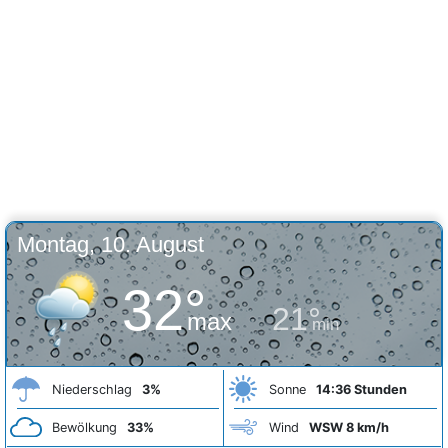
Montag, 10. August
32°
21°
max
min
Niederschlag
3%
Sonne
14:36 Stunden
Bewölkung
33%
Wind
WSW 8 km/h