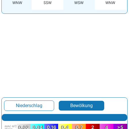
WNW
SSW
WSW
WNW
Niederschlag
Bewölkung
mm/ m²/
0.02
0.04
0.16
0.4
0.7
2
4
>5
15min