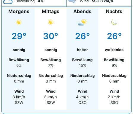
Bewölkung
4%
Wind
SSO 8 km/h
Morgens
Mittags
Abends
Nachts
29°
30°
26°
26°
sonnig
sonnig
heiter
wolkenlos
Bewölkung
Bewölkung
Bewölkung
Bewölkung
0%
7%
15%
9%
Niederschlag
Niederschlag
Niederschlag
Niederschlag
0 mm
0 mm
0 mm
0 mm
Wind
Wind
Wind
Wind
3 km/h
8 km/h
4 km/h
2 km/h
SSW
SSW
OSO
SSO