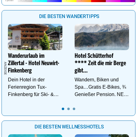
DIE BESTEN WANDERTIPPS
Wanderurlaub im
Hotel Schütterhof
Zillertal - Hotel Neuwirt-
**** Zeit die mir Berge
Finkenberg
gibt…
Dein Hotel in der
Wandern, Biken und
Ferienregion Tux-
Spa…Gratis E-Bikes, ¾
Finkenberg für Ski- &
Genießer Pension. NEU:
Wander-Vergnügen auf
DZ Deluxe – ab sofort
bis zu 3250m.
buchbar!
DIE BESTEN WELLNESSHOTELS