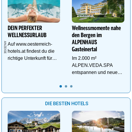
DEIN PERFEKTER
Wellnessmomente nahe
WELLNESSURLAUB
den Bergen im
ALPENHAUS
Auf www.oesterreich-
Gasteinertal
hotels.at findest du die
richtige Unterkunft für
Im 2.000 m²
deinen perfekten
ALPEN.VEDA.SPA
Wellnessurlaub!
entspannen und neue
Kraft im Tal der
Gesundheit tanken.
DIE BESTEN HOTELS