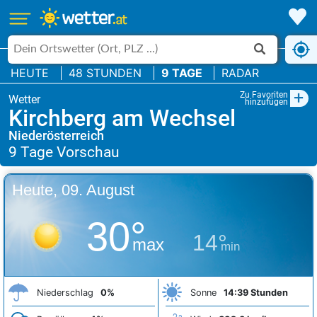
HEUTE
48 STUNDEN
9 TAGE
RADAR
+
Zu Favoriten
hinzufügen
Kirchberg am Wechsel
Niederösterreich
Heute, 09. August
30°
14°
max
min
Niederschlag
0%
Sonne
14:39 Stunden