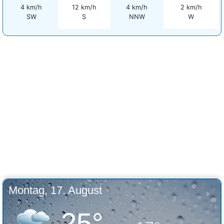
4 km/h
12 km/h
4 km/h
2 km/h
SW
S
NNW
W
Montag, 17. August
25°