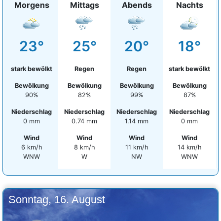
Morgens
Mittags
Abends
Nachts
23°
25°
20°
18°
stark bewölkt
Regen
Regen
stark bewölkt
Bewölkung
Bewölkung
Bewölkung
Bewölkung
90%
82%
99%
87%
Niederschlag
Niederschlag
Niederschlag
Niederschlag
0 mm
0.74 mm
1.14 mm
0 mm
Wind
Wind
Wind
Wind
6 km/h
8 km/h
11 km/h
14 km/h
WNW
W
NW
WNW
Sonntag, 16. August