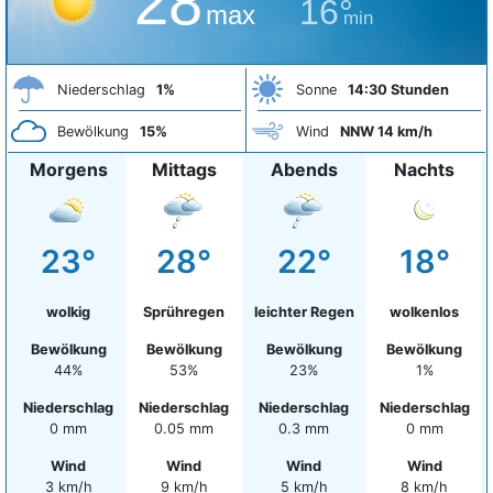
28°
16°
max
min
Niederschlag
1%
Sonne
14:30 Stunden
Bewölkung
15%
Wind
NNW 14 km/h
Morgens
Mittags
Abends
Nachts
23°
28°
22°
18°
wolkig
Sprühregen
leichter Regen
wolkenlos
Bewölkung
Bewölkung
Bewölkung
Bewölkung
44%
53%
23%
1%
Niederschlag
Niederschlag
Niederschlag
Niederschlag
0 mm
0.05 mm
0.3 mm
0 mm
Wind
Wind
Wind
Wind
3 km/h
9 km/h
5 km/h
8 km/h