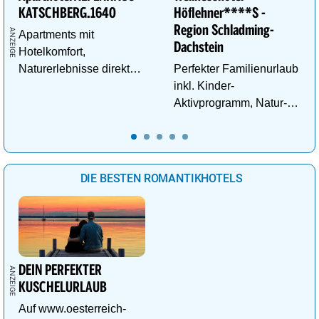
KATSCHBERG.1640
Höflehner****S -
Region Schladming-
Apartments mit
Dachstein
Hotelkomfort,
Naturerlebnisse direkt
Perfekter Familienurlaub
vor der Tür und
inkl. Kinder-
Abenteuer für kleine
Aktivprogramm, Natur-
Entdecker.
Abenteuer, Alpakas Meet
& Greet, Familien-Spa
uvm.
DIE BESTEN ROMANTIKHOTELS
DEIN PERFEKTER
KUSCHELURLAUB
Auf www.oesterreich-