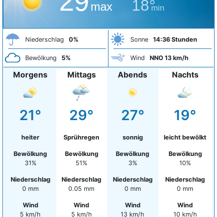
29°
18°
max
min
Niederschlag
0%
Sonne
14:36 Stunden
Bewölkung
5%
Wind
NNO 13 km/h
Morgens
Mittags
Abends
Nachts
21°
29°
27°
19°
heiter
Sprühregen
sonnig
leicht bewölkt
Bewölkung
Bewölkung
Bewölkung
Bewölkung
31%
51%
3%
10%
Niederschlag
Niederschlag
Niederschlag
Niederschlag
0 mm
0.05 mm
0 mm
0 mm
Wind
Wind
Wind
Wind
5 km/h
5 km/h
13 km/h
10 km/h