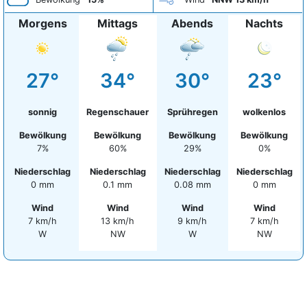
Morgens
Mittags
Abends
Nachts
27°
34°
30°
23°
sonnig
Regenschauer
Sprühregen
wolkenlos
Bewölkung
Bewölkung
Bewölkung
Bewölkung
7%
60%
29%
0%
Niederschlag
Niederschlag
Niederschlag
Niederschlag
0 mm
0.1 mm
0.08 mm
0 mm
Wind
Wind
Wind
Wind
7 km/h
13 km/h
9 km/h
7 km/h
W
NW
W
NW