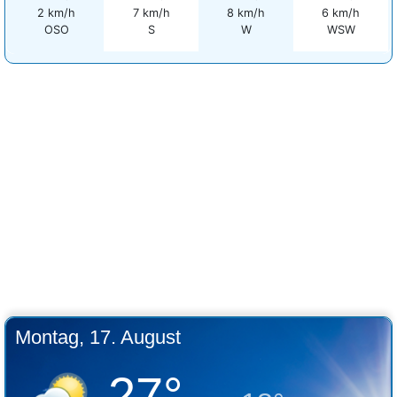
2 km/h
7 km/h
8 km/h
6 km/h
OSO
S
W
WSW
Montag, 17. August
27°