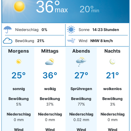
36°
20°
max
min
Niederschlag
0%
Sonne
14:23 Stunden
Bewölkung
21%
Wind
NNW 8 km/h
Morgens
Mittags
Abends
Nachts
25°
36°
27°
21°
sonnig
wolkig
Sprühregen
wolkenlos
Bewölkung
Bewölkung
Bewölkung
Bewölkung
5%
37%
77%
3%
Niederschlag
Niederschlag
Niederschlag
Niederschlag
0 mm
0 mm
0.02 mm
0 mm
Wind
Wind
Wind
Wind