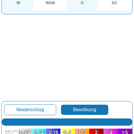
W
WSW
O
SO
Niederschlag
Bewölkung
mm/ m²/
0.02
0.04
0.16
0.4
0.7
2
4
>5
15min