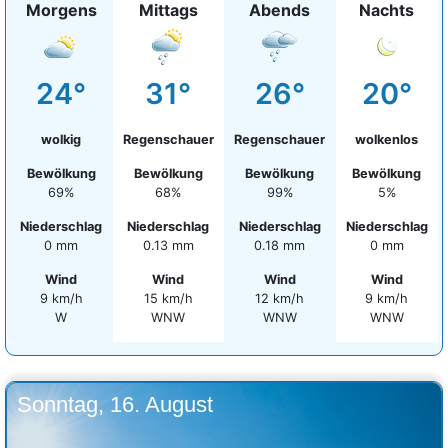
Morgens
Mittags
Abends
Nachts
24°
31°
26°
20°
wolkig
Regenschauer
Regenschauer
wolkenlos
Bewölkung
Bewölkung
Bewölkung
Bewölkung
69%
68%
99%
5%
Niederschlag
Niederschlag
Niederschlag
Niederschlag
0 mm
0.13 mm
0.18 mm
0 mm
Wind
Wind
Wind
Wind
9 km/h
15 km/h
12 km/h
9 km/h
W
WNW
WNW
WNW
Sonntag, 16. August