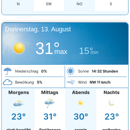
N
SW
NO
S
Donnerstag, 13. August
31°
15°
max
min
Niederschlag
0%
Sonne
14:32 Stunden
Bewölkung
5%
Wind
NW 11 km/h
Morgens
Mittags
Abends
Nachts
23°
31°
30°
23°
stark bewölkt
Sprühregen
sonnig
wolkenlos