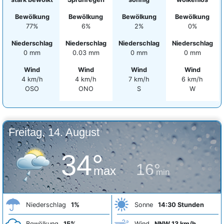
Bewölkung
Bewölkung
Bewölkung
Bewölkung
77%
6%
2%
0%
Niederschlag
Niederschlag
Niederschlag
Niederschlag
0 mm
0.03 mm
0 mm
0 mm
Wind
Wind
Wind
Wind
4 km/h
4 km/h
7 km/h
6 km/h
OSO
ONO
S
W
Freitag, 14. August
34°
16°
max
min
Niederschlag
1%
Sonne
14:30 Stunden
Bewölkung
15%
Wind
NNW 13 km/h