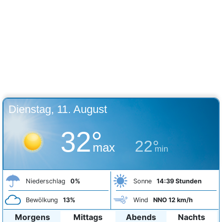
Dienstag, 11. August
32°
22°
max
min
Niederschlag
0%
Sonne
14:39 Stunden
Bewölkung
13%
Wind
NNO 12 km/h
Morgens
Mittags
Abends
Nachts