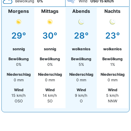
Bewölkung
0%
Wind
OSO 15 km/h
Morgens
Mittags
Abends
Nachts
29°
30°
28°
23°
sonnig
sonnig
wolkenlos
wolkenlos
Bewölkung
Bewölkung
Bewölkung
Bewölkung
0%
0%
5%
1%
Niederschlag
Niederschlag
Niederschlag
Niederschlag
0 mm
0 mm
0 mm
0 mm
Wind
Wind
Wind
Wind
15 km/h
14 km/h
9 km/h
5 km/h
OSO
SO
O
NNW