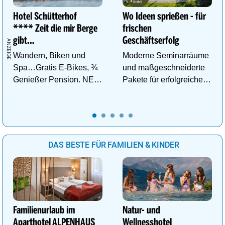
Hotel Schütterhof
Wo Ideen sprießen - für
**** Zeit die mir Berge
frischen
gibt…
Geschäftserfolg
Wandern, Biken und
Moderne Seminarräume
Spa…Gratis E-Bikes, ¾
und maßgeschneiderte
Genießer Pension. NEU:
Pakete für erfolgreiche
DZ Deluxe – ab sofort
Tagungen!
buchbar!
DAS BESTE FÜR FAMILIEN & KINDER
Familienurlaub im
Natur- und
Aparthotel ALPENHAUS
Wellnesshotel