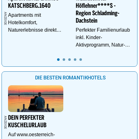
KATSCHBERG.1640
Höflehner****S -
Region Schladming-
Apartments mit
Dachstein
Hotelkomfort,
Naturerlebnisse direkt
Perfekter Familienurlaub
vor der Tür und
inkl. Kinder-
Abenteuer für kleine
Aktivprogramm, Natur-
Entdecker.
Abenteuer, Alpakas Meet
& Greet, Familien-Spa
uvm.
DIE BESTEN ROMANTIKHOTELS
DEIN PERFEKTER
KUSCHELURLAUB
Auf www.oesterreich-