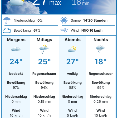
18°
max
min
Niederschlag
0%
Sonne
14:20 Stunden
Bewölkung
67%
Wind
NNO 16 km/h
Morgens
Mittags
Abends
Nachts
24°
25°
27°
18°
bedeckt
Regenschauer
wolkig
Regenschauer
Bewölkung
Bewölkung
Bewölkung
Bewölkung
97%
94%
58%
99%
Niederschlag
Niederschlag
Niederschlag
Niederschlag
0 mm
0.15 mm
0 mm
0.26 mm
Wind
Wind
Wind
Wind
16 km/h
10 km/h
5 km/h
10 km/h