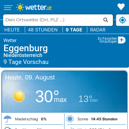
HEUTE
48 STUNDEN
9 TAGE
RADAR
+
Zu Favoriten
hinzufügen
Eggenburg
Niederösterreich
Heute, 09. August
30°
13°
max
min
Niederschlag
0%
Sonne
14:45 Stunden