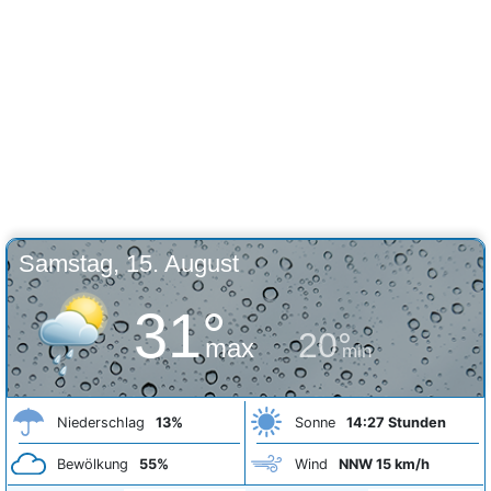
Samstag, 15. August
31°
20°
max
min
Niederschlag
13%
Sonne
14:27 Stunden
Bewölkung
55%
Wind
NNW 15 km/h