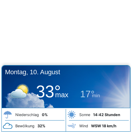
Montag, 10. August
33°
17°
max
min
Niederschlag
0%
Sonne
14:42 Stunden
Bewölkung
32%
Wind
WSW 18 km/h