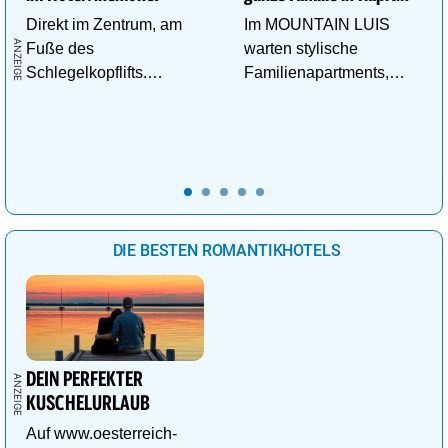
Direkt im Zentrum, am
Im MOUNTAIN LUIS
Fuße des
warten stylische
Schlegelkopflifts.
Familienapartments,
Traumhafte
Pool & vieles mehr auf
Wellnessanlage!
die ganze Familie!
DIE BESTEN ROMANTIKHOTELS
DEIN PERFEKTER
KUSCHELURLAUB
Auf www.oesterreich-