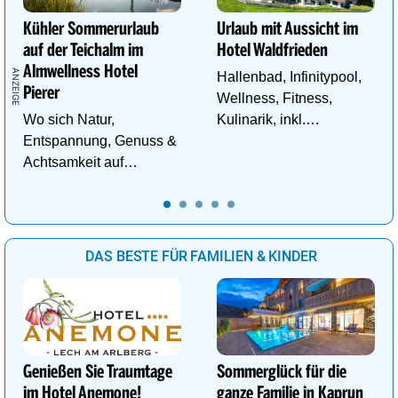
Kühler Sommerurlaub
Urlaub mit Aussicht im
auf der Teichalm im
Hotel Waldfrieden
Almwellness Hotel
Hallenbad, Infinitypool,
Pierer
Wellness, Fitness,
Wo sich Natur,
Kulinarik, inkl.
Entspannung, Genuss &
Schladming - Dachstein
Achtsamkeit auf
Sommercard,
einzigartige Weise
Wandergebiet.
begegnen.
DAS BESTE FÜR FAMILIEN & KINDER
Genießen Sie Traumtage
Sommerglück für die
im Hotel Anemone!
ganze Familie in Kaprun