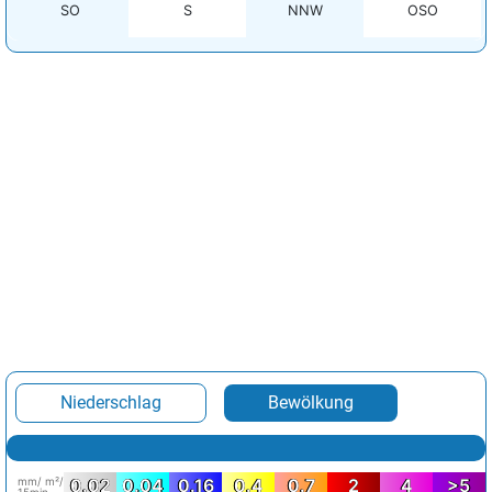
SO
S
NNW
OSO
Niederschlag
Bewölkung
mm/ m²/
0.02
0.04
0.16
0.4
0.7
2
4
>5
15min