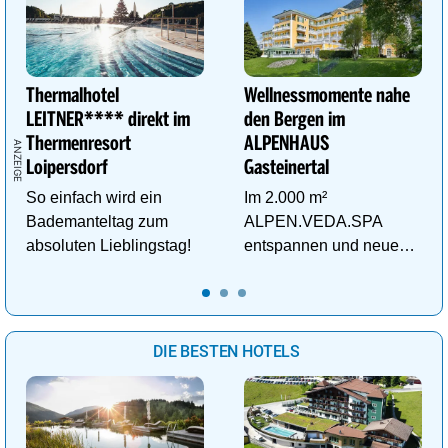
Thermalhotel
Wellnessmomente nahe
LEITNER**** direkt im
den Bergen im
Thermenresort
ALPENHAUS
Loipersdorf
Gasteinertal
So einfach wird ein
Im 2.000 m²
Bademanteltag zum
ALPEN.VEDA.SPA
absoluten Lieblingstag!
entspannen und neue
Kraft im Tal der
Gesundheit tanken.
DIE BESTEN HOTELS