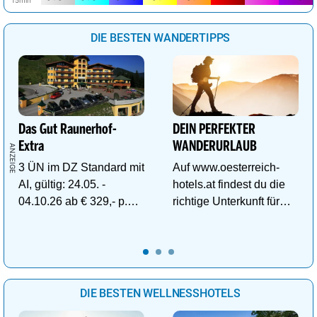
DIE BESTEN WANDERTIPPS
Das Gut Raunerhof-
DEIN PERFEKTER
Extra
WANDERURLAUB
3 ÜN im DZ Standard mit
Auf www.oesterreich-
AI, gültig: 24.05. -
hotels.at findest du die
04.10.26 ab € 329,- p.P.
richtige Unterkunft für
inkl. Gratis Dachstein-
deinen perfekten
Sommercard.
Wanderurlaub!
DIE BESTEN WELLNESSHOTELS