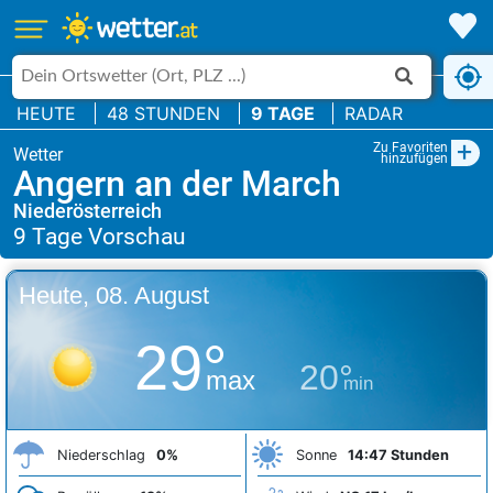
HEUTE
48 STUNDEN
9 TAGE
RADAR
+
Zu Favoriten
hinzufügen
Angern an der March
Niederösterreich
Heute, 08. August
29°
20°
max
min
Niederschlag
0%
Sonne
14:47 Stunden