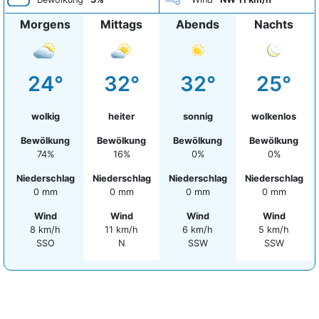
Morgens
Mittags
Abends
Nachts
24°
32°
32°
25°
wolkig
heiter
sonnig
wolkenlos
Bewölkung
Bewölkung
Bewölkung
Bewölkung
74%
16%
0%
0%
Niederschlag
Niederschlag
Niederschlag
Niederschlag
0 mm
0 mm
0 mm
0 mm
Wind
Wind
Wind
Wind
8 km/h
11 km/h
6 km/h
5 km/h
SSO
N
SSW
SSW