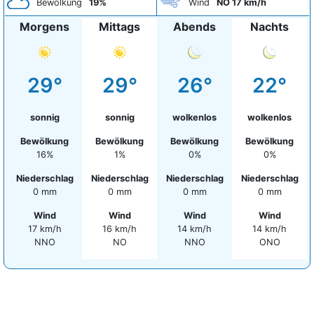
Bewölkung
19%
Wind
NO 17 km/h
Morgens
Mittags
Abends
Nachts
29°
29°
26°
22°
sonnig
sonnig
wolkenlos
wolkenlos
Bewölkung
Bewölkung
Bewölkung
Bewölkung
16%
1%
0%
0%
Niederschlag
Niederschlag
Niederschlag
Niederschlag
0 mm
0 mm
0 mm
0 mm
Wind
Wind
Wind
Wind
17 km/h
16 km/h
14 km/h
14 km/h
NNO
NO
NNO
ONO