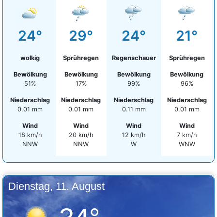
24°
29°
24°
21°
wolkig
Sprühregen
Regenschauer
Sprühregen
Bewölkung
Bewölkung
Bewölkung
Bewölkung
51%
17%
99%
96%
Niederschlag
Niederschlag
Niederschlag
Niederschlag
0.01 mm
0.01 mm
0.11 mm
0.01 mm
Wind
Wind
Wind
Wind
18 km/h
20 km/h
12 km/h
7 km/h
NNW
NNW
W
WNW
Dienstag, 11. August