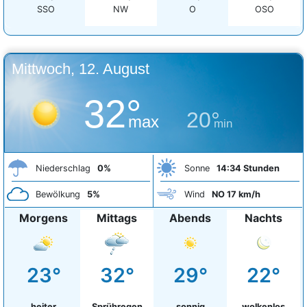
SSO
NW
O
OSO
Mittwoch, 12. August
32°
20°
max
min
Niederschlag
0%
Sonne
14:34 Stunden
Bewölkung
5%
Wind
NO 17 km/h
Morgens
Mittags
Abends
Nachts
23°
32°
29°
22°
heiter
Sprühregen
sonnig
wolkenlos