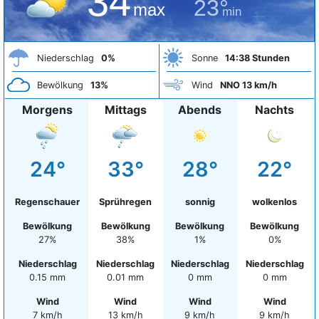
34°
23°
max
min
Niederschlag
0%
Sonne
14:38 Stunden
Bewölkung
13%
Wind
NNO 13 km/h
Morgens
Mittags
Abends
Nachts
24°
33°
28°
22°
Regenschauer
Sprühregen
sonnig
wolkenlos
Bewölkung
Bewölkung
Bewölkung
Bewölkung
27%
38%
1%
0%
Niederschlag
Niederschlag
Niederschlag
Niederschlag
0.15 mm
0.01 mm
0 mm
0 mm
Wind
Wind
Wind
Wind
7 km/h
13 km/h
9 km/h
9 km/h