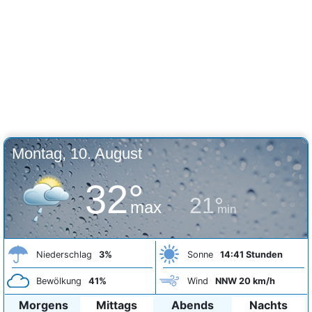
Montag, 10. August
32°
21°
max
min
Niederschlag
3%
Sonne
14:41 Stunden
Bewölkung
41%
Wind
NNW 20 km/h
Morgens
Mittags
Abends
Nachts