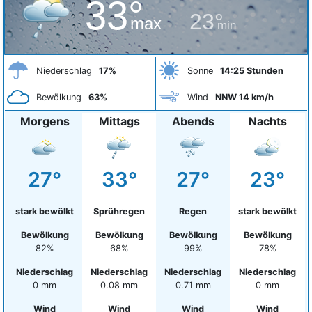
33°
23°
max
min
Niederschlag
17%
Sonne
14:25 Stunden
Bewölkung
63%
Wind
NNW 14 km/h
Morgens
Mittags
Abends
Nachts
27°
33°
27°
23°
stark bewölkt
Sprühregen
Regen
stark bewölkt
Bewölkung
Bewölkung
Bewölkung
Bewölkung
82%
68%
99%
78%
Niederschlag
Niederschlag
Niederschlag
Niederschlag
0 mm
0.08 mm
0.71 mm
0 mm
Wind
Wind
Wind
Wind