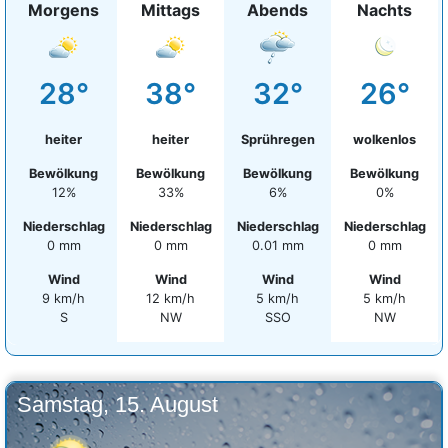
Morgens
Mittags
Abends
Nachts
28°
38°
32°
26°
heiter
heiter
Sprühregen
wolkenlos
Bewölkung
Bewölkung
Bewölkung
Bewölkung
12%
33%
6%
0%
Niederschlag
Niederschlag
Niederschlag
Niederschlag
0 mm
0 mm
0.01 mm
0 mm
Wind
Wind
Wind
Wind
9 km/h
12 km/h
5 km/h
5 km/h
S
NW
SSO
NW
Samstag, 15. August