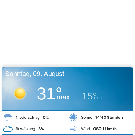
Sonntag, 09. August
31°
15°
max
min
Niederschlag
0%
Sonne
14:43 Stunden
Bewölkung
3%
Wind
OSO 11 km/h