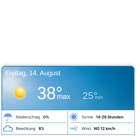
Freitag, 14. August
38°
25°
max
min
Niederschlag
0%
Sonne
14:28 Stunden
Bewölkung
8%
Wind
NO 12 km/h