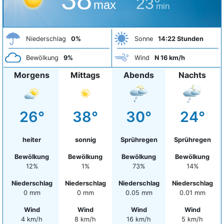
23°
max
min
Niederschlag
0%
Sonne
14:22 Stunden
Bewölkung
9%
Wind
N 16 km/h
Morgens
Mittags
Abends
Nachts
26°
38°
30°
24°
heiter
sonnig
Sprühregen
Sprühregen
Bewölkung
Bewölkung
Bewölkung
Bewölkung
12%
1%
73%
14%
Niederschlag
Niederschlag
Niederschlag
Niederschlag
0 mm
0 mm
0.05 mm
0.01 mm
Wind
Wind
Wind
Wind
4 km/h
8 km/h
16 km/h
5 km/h