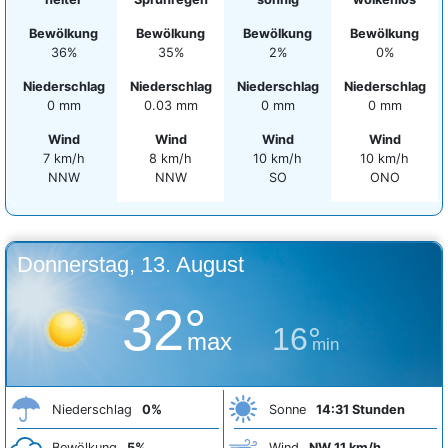
Bewölkung
Bewölkung
Bewölkung
Bewölkung
36%
35%
2%
0%
Niederschlag
Niederschlag
Niederschlag
Niederschlag
0 mm
0.03 mm
0 mm
0 mm
Wind
Wind
Wind
Wind
7 km/h
8 km/h
10 km/h
10 km/h
NNW
NNW
SO
ONO
Donnerstag, 13. August
32°
16°
max
min
Niederschlag
0%
Sonne
14:31 Stunden
Bewölkung
5%
Wind
NW 11 km/h