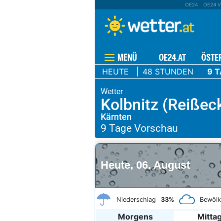
OE24
OE24 V
MENÜ
OE24.AT
ÖSTE
HEUTE
48 STUNDEN
9 
Kolbnitz (Reißec
Kärnten
Heute, 06. August
Niederschlag
33%
Bewöl
Morgens
Mitta