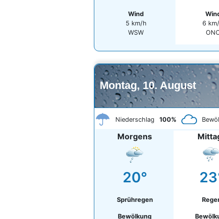
Wind
Win
5 km/h
6 km
WSW
ON
Montag, 10. August
Niederschlag
100%
Bewö
Morgens
Mitta
20°
23
Sprühregen
Rege
Bewölkung
Bewölk