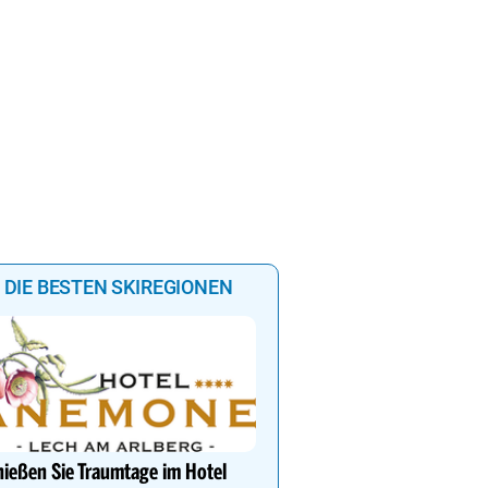
DIE BESTEN SKIREGIONEN
Auf in den Skicircus Saa
Hinterglemm Leogang F
ießen Sie Traumtage im Hotel
Sammle Höhenmeter au