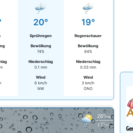
°
20°
19°
n
Sprühregen
Regenschauer
ung
Bewölkung
Bewölkung
74%
64%
hlag
Niederschlag
Niederschlag
mm
0.1 mm
0.03 mm
Wind
Wind
h
6 km/h
3 km/h
NW
ONO
26°
max
17°
min
Gen