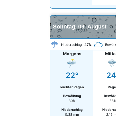
Sonntag, 09. August
Niederschlag
47%
Bewöl
Morgens
Mitt
22°
24
leichter Regen
Rege
Bewölkung
Bewölk
30%
88
Niederschlag
Nieders
0.38 mm
2.16 