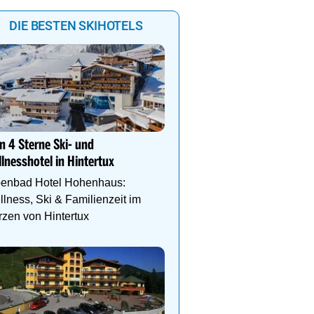
DIE BESTEN SKIHOTELS
Genießen Sie Traumtage 
Anemone!
n 4 Sterne Ski- und
Direkt im Zentrum, am 
lnesshotel in Hintertux
Schlegelkopflifts. Traum
Wellnessanlage!
penbad Hotel Hohenhaus:
lness, Ski & Familienzeit im
zen von Hintertux
DEIN PERFEKTER SKIUR
Auf www.oesterreich-hot
findest du die richtige Un