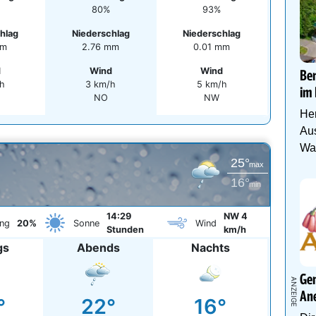
80%
93%
hlag
Niederschlag
Niederschlag
mm
2.76 mm
0.01 mm
d
Wind
Wind
Be
h
3 km/h
5 km/h
im 
NO
NW
Her
Aus
Was
25°
max
16°
min
14:29
NW 4
ng
20%
Sonne
Wind
Stunden
km/h
gs
Abends
Nachts
Gen
An
°
22°
16°