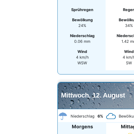
Sprühregen
Rege
Bewölkung
Bewölk
24%
34%
Niederschlag
Niedersc
0.06 mm
1.42 
Wind
Wind
4 km/h
4 km/
WSW
SW
Mittwoch, 12. August
Niederschlag
6%
Bewölku
Morgens
Mitta