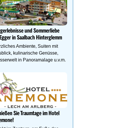
Sommerlicher Spaß im F
Wem das Schwimmbad 
rgerlebnisse und Sommerliebe
langweilig ist, kühlt sich
Egger in Saalbach Hinterglemm
Biberburg, Krokobahn &
zliches Ambiente, Suiten mit
blick, kulinarische Genüsse,
serwelt in Panoramalage u.v.m.
Natur- und Wellnesshote
Höflehner****S -Regio
Schladming-Dachstein
Perfekter Familienurlaub
Kinder-Aktivprogramm, 
Abenteuer, Alpakas Meet
ießen Sie Traumtage im Hotel
Familien-Spa uvm.
emone!