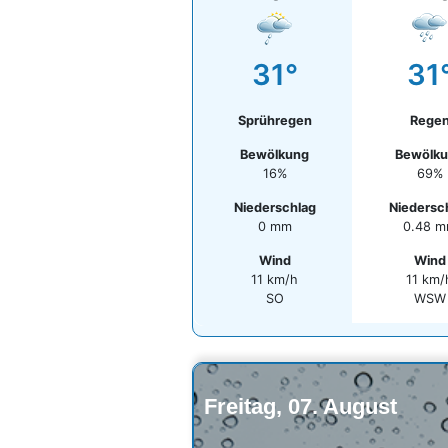
31°
31
Sprühregen
Rege
Bewölkung
Bewölk
16%
69%
Niederschlag
Niedersc
0 mm
0.48 
Wind
Wind
11 km/h
11 km/
SO
WSW
Freitag, 07. August