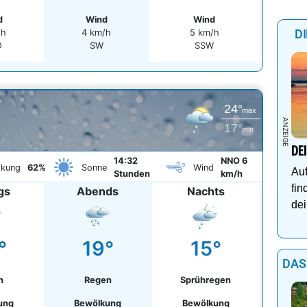
d
Wind
Wind
D
/h
4 km/h
5 km/h
O
SW
SSW
24°
max
17°
min
DE
14:32
NNO 6
lkung
62%
Sonne
Wind
Auf
Stunden
km/h
fin
gs
Abends
Nachts
dei
°
19°
15°
DAS
n
Regen
Sprühregen
ung
Bewölkung
Bewölkung