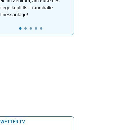
ekt im Zentrum, am Fuße des
legelkopflifts. Traumhafte
llnessanlage!
 WETTER TV