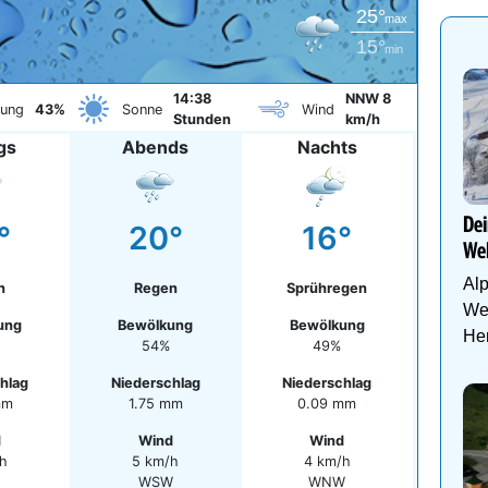
25°
max
15°
min
14:38
NNW 8
kung
43%
Sonne
Wind
Stunden
km/h
gs
Abends
Nachts
Dei
°
20°
16°
Wel
Al
n
Regen
Sprühregen
Wel
ung
Bewölkung
Bewölkung
Her
54%
49%
hlag
Niederschlag
Niederschlag
mm
1.75 mm
0.09 mm
d
Wind
Wind
h
5 km/h
4 km/h
WSW
WNW