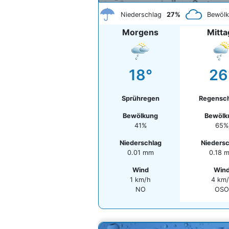
Niederschlag
27%
Bewöl
Morgens
Mitta
18°
26
Sprühregen
Regensc
Bewölkung
Bewölk
41%
65%
Niederschlag
Nieders
0.01 mm
0.18 
Wind
Win
1 km/h
4 km
NO
OS