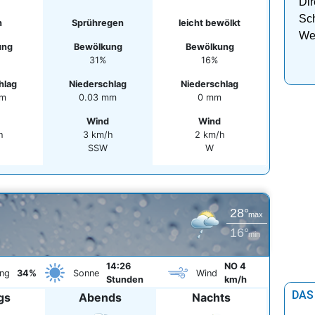
Dir
Sch
n
Sprühregen
leicht bewölkt
We
ung
Bewölkung
Bewölkung
31%
16%
hlag
Niederschlag
Niederschlag
mm
0.03 mm
0 mm
Wind
Wind
h
3 km/h
2 km/h
SSW
W
28°
max
16°
min
14:26
NO 4
ng
34%
Sonne
Wind
Stunden
km/h
DAS
gs
Abends
Nachts