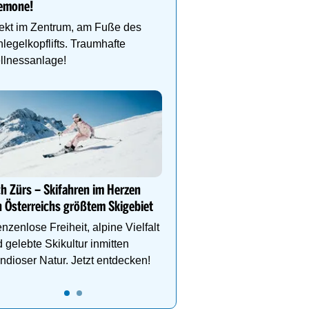
emone!
Abfahrtskilometern oder
den Hüttenzauber.
ekt im Zentrum, am Fuße des
legelkopflifts. Traumhafte
llnessanlage!
DEIN PERFEKTER SKIUR
Auf www.oesterreich-hot
findest du die richtige Un
deinen perfekten Skiurl
h Zürs – Skifahren im Herzen
 Österreichs größtem Skigebiet
nzenlose Freiheit, alpine Vielfalt
 gelebte Skikultur inmitten
ndioser Natur. Jetzt entdecken!