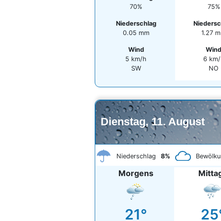
70%
75%
Niederschlag
Niedersc
0.05 mm
1.27 
Wind
Win
5 km/h
6 km/
SW
NO
Dienstag, 11. August
Niederschlag
8%
Bewölku
Morgens
Mitta
21°
25