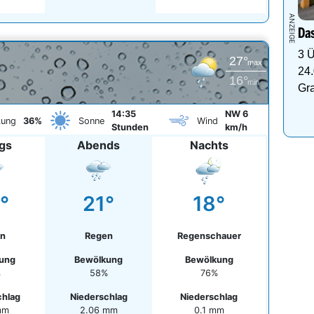
Das
3 Ü
27°
max
24.
16°
min
Gr
14:35
NW 6
kung
36%
Sonne
Wind
Stunden
km/h
ags
Abends
Nachts
°
21°
18°
n
Regen
Regenschauer
ung
Bewölkung
Bewölkung
%
58%
76%
chlag
Niederschlag
Niederschlag
mm
2.06 mm
0.1 mm