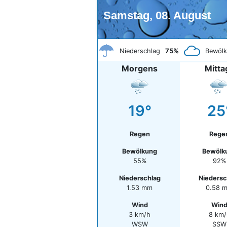
Samstag, 08. August
Niederschlag
75%
Bewöl
Morgens
Mitta
19°
25
Regen
Rege
Bewölkung
Bewölk
55%
92%
Niederschlag
Niedersc
1.53 mm
0.58 
Wind
Win
3 km/h
8 km/
WSW
SSW