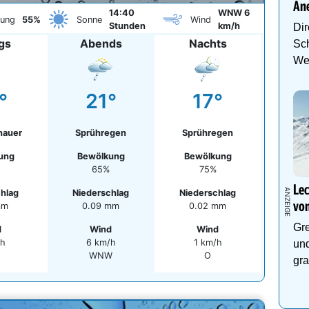
An
14:40
WNW 6
kung
55%
Sonne
Wind
Stunden
km/h
Dir
gs
Abends
Nachts
Sch
We
°
21°
17°
hauer
Sprühregen
Sprühregen
ung
Bewölkung
Bewölkung
65%
75%
Lec
chlag
Niederschlag
Niederschlag
von
mm
0.09 mm
0.02 mm
Gre
d
Wind
Wind
/h
6 km/h
1 km/h
und
O
WNW
O
gra