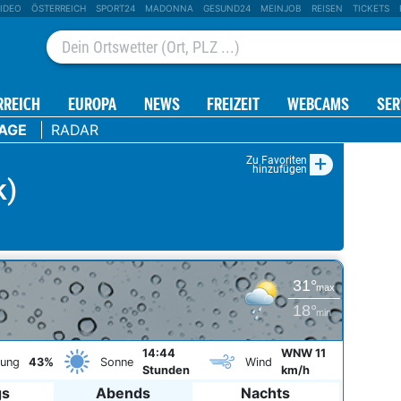
IDEO
ÖSTERREICH
SPORT24
MADONNA
GESUND24
MEINJOB
REISEN
TICKETS
RREICH
EUROPA
NEWS
FREIZEIT
WEBCAMS
SER
TAGE
RADAR
+
Zu Favoriten
hinzufügen
k)
31°
max
18°
min
14:44
WNW 11
kung
43%
Sonne
Wind
Stunden
km/h
gs
Abends
Nachts