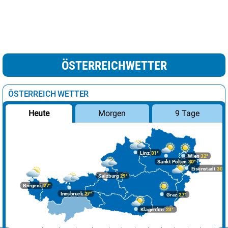
ÖSTERREICHWETTER
ÖSTERREICH WETTER
Morgen
9 Tage
Heute
Linz
31°
Wien
32°
Sankt Pölten
30°
Eisenstadt
30°
Salzburg
29°
Bregenz
27°
Innsbruck
27°
Graz
27°
Klagenfurt
23°