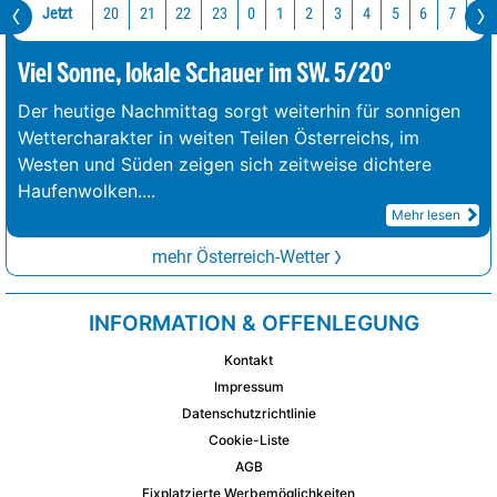
Jetzt
20
21
22
23
0
1
2
3
4
5
6
7
8
Viel Sonne, lokale Schauer im SW. 5/20°
Der heutige Nachmittag sorgt weiterhin für sonnigen
Wettercharakter in weiten Teilen Österreichs, im
Westen und Süden zeigen sich zeitweise dichtere
Haufenwolken.
...
Mehr lesen
mehr Österreich-Wetter
INFORMATION & OFFENLEGUNG
Kontakt
Impressum
Datenschutzrichtlinie
Cookie-Liste
AGB
Fixplatzierte Werbemöglichkeiten