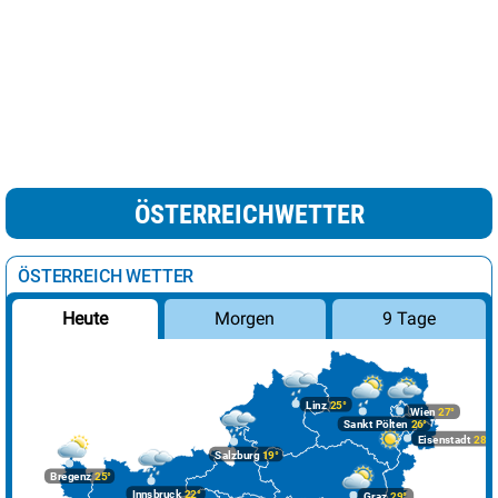
ÖSTERREICHWETTER
ÖSTERREICH WETTER
Morgen
9 Tage
Heute
Linz
25°
Wien
27°
Sankt Pölten
26°
Eisenstadt
28°
Salzburg
19°
Bregenz
25°
Innsbruck
22°
Graz
29°