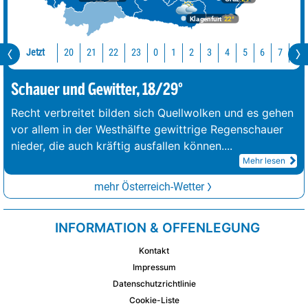
Klagenfurt
22°
Jetzt
20
21
22
23
0
1
2
3
4
5
6
7
8
Schauer und Gewitter, 18/29°
Recht verbreitet bilden sich Quellwolken und es gehen
vor allem in der Westhälfte gewittrige Regenschauer
nieder, die auch kräftig ausfallen können.
...
Mehr lesen
mehr Österreich-Wetter
INFORMATION & OFFENLEGUNG
Kontakt
Impressum
Datenschutzrichtlinie
Cookie-Liste