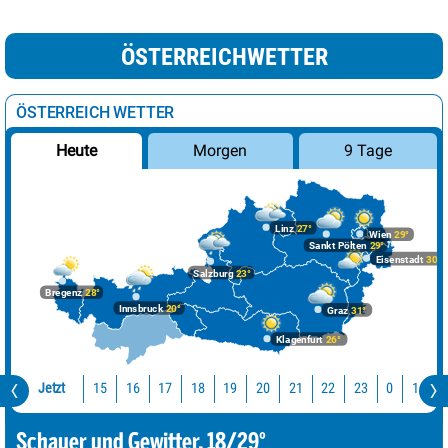
ÖSTERREICHWETTER
ÖSTERREICH WETTER
Morgen
9 Tage
Heute
Linz
27°
Wien
29°
Sankt Pölten
29°
Eisenstadt
30°
Salzburg
23°
Bregenz
28°
Innsbruck
20°
Graz
31°
Klagenfurt
26°
Jetzt
15
16
17
18
19
20
21
22
23
0
1
2
Schauer und Gewitter, 18/29°