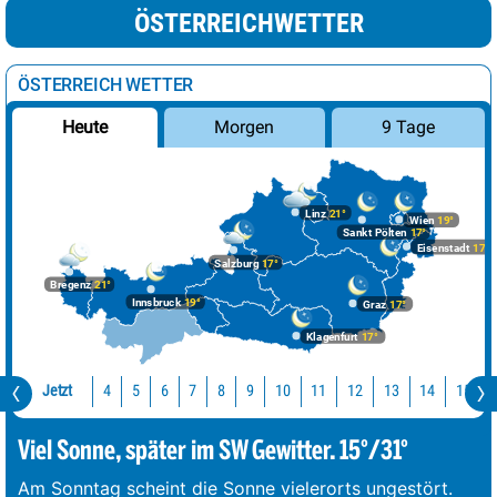
ÖSTERREICHWETTER
ÖSTERREICH WETTER
Morgen
9 Tage
Heute
Linz
21°
Wien
19°
Sankt Pölten
17°
Eisenstadt
17°
Salzburg
17°
Bregenz
21°
Innsbruck
19°
Graz
17°
Klagenfurt
17°
Jetzt
10
11
12
13
14
15
4
5
6
7
8
9
Viel Sonne, später im SW Gewitter. 15°/31°
Am Sonntag scheint die Sonne vielerorts ungestört.