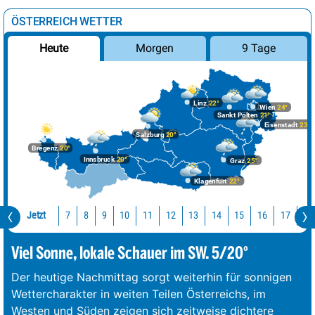
ÖSTERREICH WETTER
Morgen
9 Tage
Heute
Linz
22°
Wien
24°
Sankt Pölten
21°
Eisenstadt
23°
Salzburg
20°
Bregenz
20°
Innsbruck
20°
Graz
25°
Klagenfurt
22°
Jetzt
10
11
12
13
14
15
16
17
18
7
8
9
Viel Sonne, lokale Schauer im SW. 5/20°
Der heutige Nachmittag sorgt weiterhin für sonnigen
Wettercharakter in weiten Teilen Österreichs, im
Westen und Süden zeigen sich zeitweise dichtere