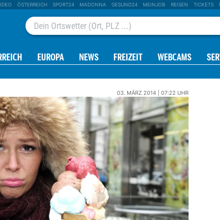
IDEO
ÖSTERREICH
SPORT24
MADONNA
GESUND24
MEINJOB
REISEN
TICKETS
RREICH
EUROPA
NEWS
FREIZEIT
WEBCAMS
SER
03. MÄRZ 2014 | 07:22 UHR