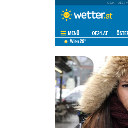
OE24
OE24 V
MENÜ
OE24.AT
ÖSTE
Wien
29°