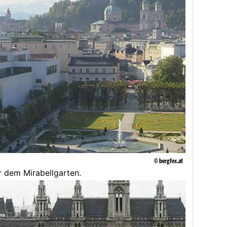
© bergfex.at
 dem Mirabellgarten.