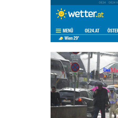
OE24
OE24 V
MENÜ
OE24.AT
ÖSTE
Wien
29°