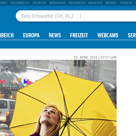
IDEO
ÖSTERREICH
SPORT24
MADONNA
GESUND24
MEINJOB
REISEN
TICKETS
RREICH
EUROPA
NEWS
FREIZEIT
WEBCAMS
SER
25. APRIL 2014 | 07:17 UHR