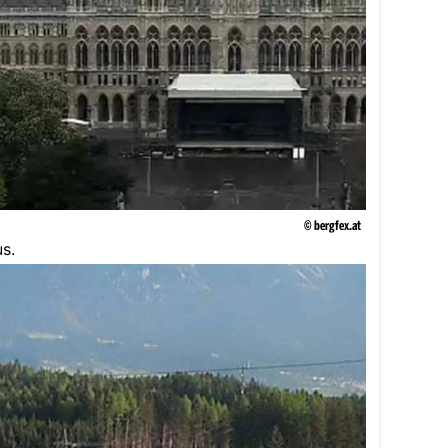
© bergfex.at
s.