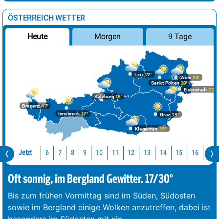
ÖSTERREICH WETTER
Morgen
9 Tage
Heute
Linz
22°
Wien
23°
Sankt Pölten
20°
Eisenstadt
22°
Salzburg
18°
Bregenz
17°
Innsbruck
17°
Graz
19°
Klagenfurt
19°
Jetzt
10
11
12
13
14
15
16
17
6
7
8
9
Oft sonnig, im Bergland Gewitter. 17/30°
Bis zum frühen Vormittag sind im Süden, Südosten
sowie im Bergland einige Wolken anzutreffen, dabei ist
besonders im Südosten mit ein
...