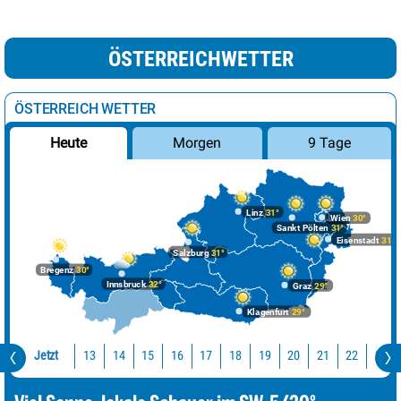
ÖSTERREICHWETTER
ÖSTERREICH WETTER
Morgen
9 Tage
Heute
Linz
31°
Wien
30°
Sankt Pölten
31°
Eisenstadt
31°
Salzburg
31°
Bregenz
30°
Innsbruck
32°
Graz
29°
Klagenfurt
29°
Jetzt
13
14
15
16
17
18
19
20
21
22
23